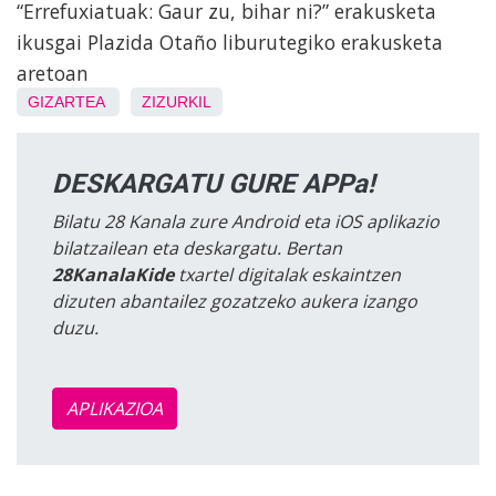
“Errefuxiatuak: Gaur zu, bihar ni?” erakusketa
ikusgai Plazida Otaño liburutegiko erakusketa
aretoan
GIZARTEA
ZIZURKIL
DESKARGATU GURE APPa!
Bilatu 28 Kanala zure Android eta iOS aplikazio
bilatzailean eta deskargatu. Bertan
28KanalaKide
txartel digitalak eskaintzen
dizuten abantailez gozatzeko aukera izango
duzu.
APLIKAZIOA