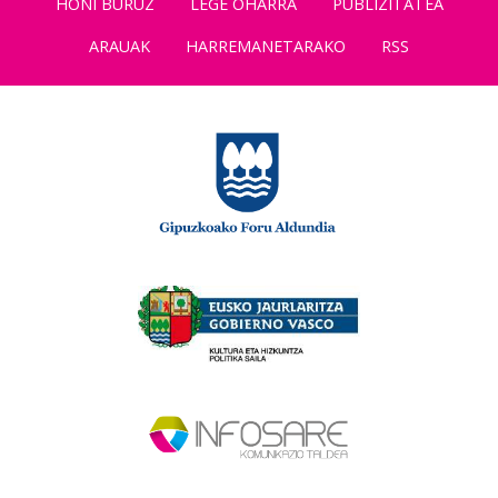
HONI BURUZ
LEGE OHARRA
PUBLIZITATEA
ARAUAK
HARREMANETARAKO
RSS