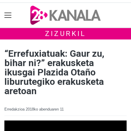
ZIZURKIL
“Errefuxiatuak: Gaur zu,
bihar ni?” erakusketa
ikusgai Plazida Otaño
liburutegiko erakusketa
aretoan
Erredakzioa
2018ko abenduaren 11