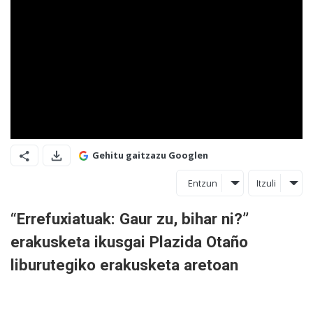
Gehitu gaitzazu Googlen
Entzun
Itzuli
“Errefuxiatuak: Gaur zu, bihar ni?”
erakusketa ikusgai Plazida Otaño
liburutegiko erakusketa aretoan