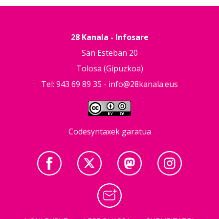
28 Kanala - Infosare
San Esteban 20
Tolosa (Gipuzkoa)
Tel: 943 69 89 35 -
info@28kanala.eus
Codesyntaxek garatua