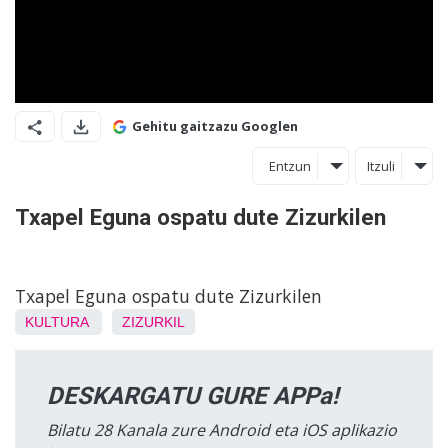
Gehitu gaitzazu Googlen
Entzun
Itzuli
Txapel Eguna ospatu dute Zizurkilen
Txapel Eguna ospatu dute Zizurkilen
KULTURA
ZIZURKIL
DESKARGATU GURE APPa!
Bilatu 28 Kanala zure Android eta iOS aplikazio