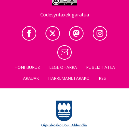
Codesyntaxek garatua
HONI BURUZ
LEGE OHARRA
PUBLIZITATEA
ARAUAK
HARREMANETARAKO
RSS