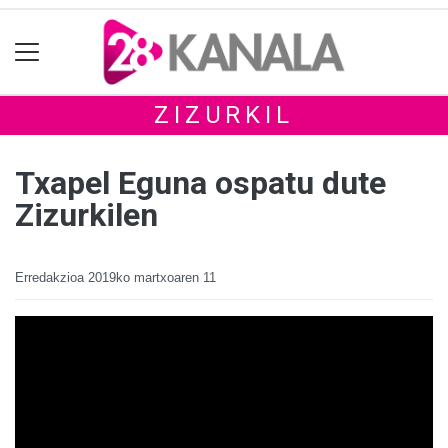
ZIZURKIL
Txapel Eguna ospatu dute
Zizurkilen
Erredakzioa
2019ko martxoaren 11