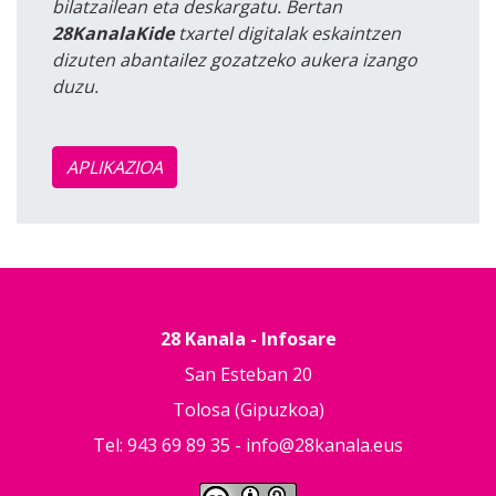
bilatzailean eta deskargatu. Bertan
28KanalaKide
txartel digitalak eskaintzen
dizuten abantailez gozatzeko aukera izango
duzu.
APLIKAZIOA
28 Kanala - Infosare
San Esteban 20
Tolosa (Gipuzkoa)
Tel: 943 69 89 35 -
info@28kanala.eus