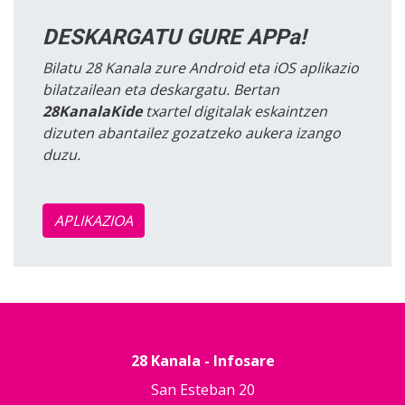
DESKARGATU GURE APPa!
Bilatu 28 Kanala zure Android eta iOS aplikazio
bilatzailean eta deskargatu. Bertan
28KanalaKide
txartel digitalak eskaintzen
dizuten abantailez gozatzeko aukera izango
duzu.
APLIKAZIOA
28 Kanala - Infosare
San Esteban 20