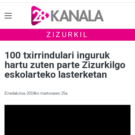
ZIZURKIL
100 txirrindulari inguruk
hartu zuten parte Zizurkilgo
eskolarteko lasterketan
Erredakzioa
2019ko martxoaren 25a