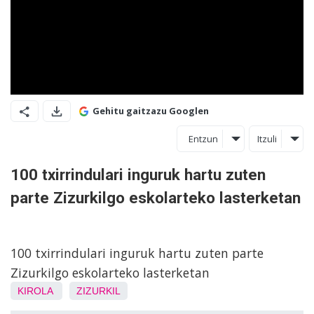
Gehitu gaitzazu Googlen
Entzun
Itzuli
100 txirrindulari inguruk hartu zuten
parte Zizurkilgo eskolarteko lasterketan
100 txirrindulari inguruk hartu zuten parte
Zizurkilgo eskolarteko lasterketan
KIROLA
ZIZURKIL