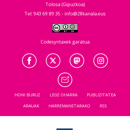
Tolosa (Gipuzkoa)
Tel: 943 69 89 35 -
info@28kanala.eus
Codesyntaxek garatua
HONI BURUZ
LEGE OHARRA
PUBLIZITATEA
ARAUAK
HARREMANETARAKO
RSS