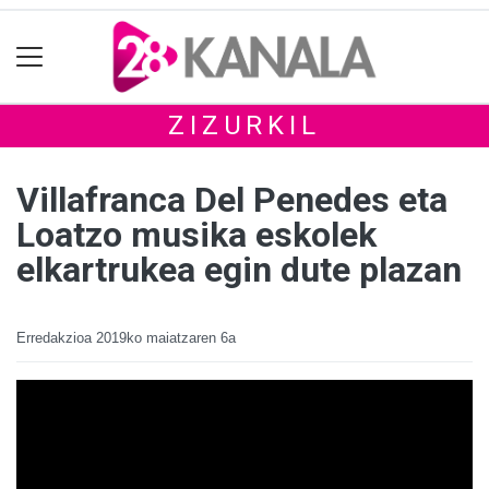
ZIZURKIL
Villafranca Del Penedes eta
Loatzo musika eskolek
elkartrukea egin dute plazan
Erredakzioa
2019ko maiatzaren 6a