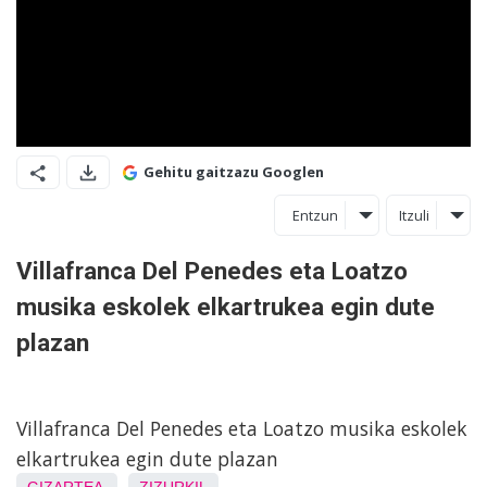
Gehitu gaitzazu Googlen
Entzun
Itzuli
Villafranca Del Penedes eta Loatzo
musika eskolek elkartrukea egin dute
plazan
Villafranca Del Penedes eta Loatzo musika eskolek
elkartrukea egin dute plazan