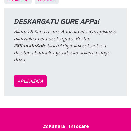
GIZARTEA
ZIZURKIL
DESKARGATU GURE APPa!
Bilatu 28 Kanala zure Android eta iOS aplikazio
bilatzailean eta deskargatu. Bertan
28KanalaKide
txartel digitalak eskaintzen
dizuten abantailez gozatzeko aukera izango
duzu.
APLIKAZIOA
28 Kanala - Infosare