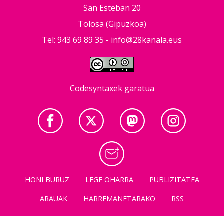
San Esteban 20
Tolosa (Gipuzkoa)
Tel: 943 69 89 35 -
info@28kanala.eus
Codesyntaxek garatua
HONI BURUZ
LEGE OHARRA
PUBLIZITATEA
ARAUAK
HARREMANETARAKO
RSS