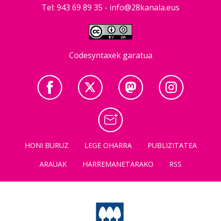
Tel: 943 69 89 35 -
info@28kanala.eus
Codesyntaxek garatua
HONI BURUZ
LEGE OHARRA
PUBLIZITATEA
ARAUAK
HARREMANETARAKO
RSS