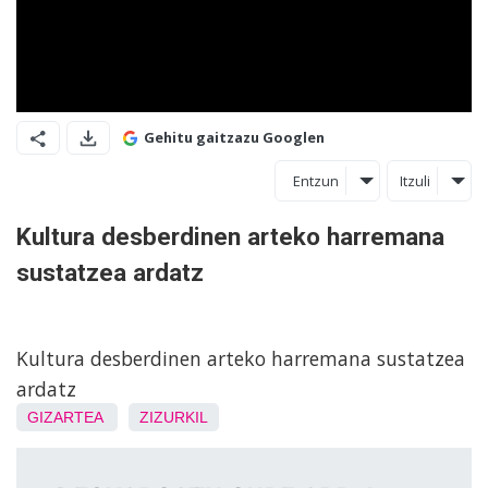
Gehitu gaitzazu Googlen
Entzun
Itzuli
Kultura desberdinen arteko harremana
sustatzea ardatz
Kultura desberdinen arteko harremana sustatzea
ardatz
GIZARTEA
ZIZURKIL