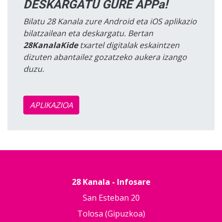
DESKARGATU GURE APPa!
Bilatu 28 Kanala zure Android eta iOS aplikazio
bilatzailean eta deskargatu. Bertan
28KanalaKide
txartel digitalak eskaintzen
dizuten abantailez gozatzeko aukera izango
duzu.
APLIKAZIOA
28 Kanala - Infosare
San Esteban 20
Tolosa (Gipuzkoa)