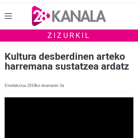
ZIZURKIL
Kultura desberdinen arteko
harremana sustatzea ardatz
Erredakzioa
2019ko ekainaren 3a