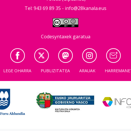
Tel: 943 69 89 35 -
info@28kanala.eus
Codesyntaxek garatua
LEGE OHARRA
PUBLIZITATEA
ARAUAK
HARREMANE