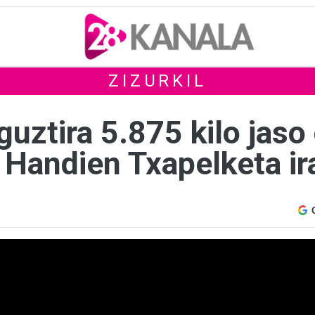
ZIZURKIL
guztira 5.875 kilo jas
 Handien Txapelketa ir