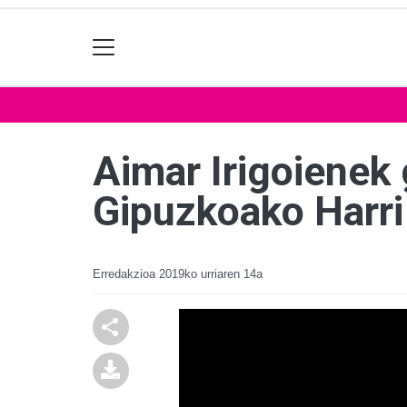
Aimar Irigoienek 
Gipuzkoako Harri
Erredakzioa
2019ko urriaren 14a