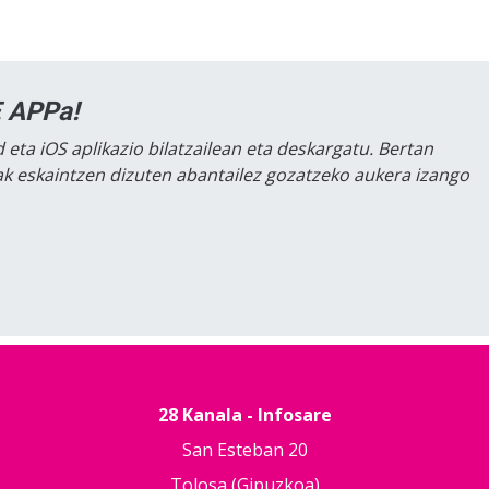
 APPa!
 eta iOS aplikazio bilatzailean eta deskargatu. Bertan
lak eskaintzen dizuten abantailez gozatzeko aukera izango
28 Kanala - Infosare
San Esteban 20
Tolosa (Gipuzkoa)