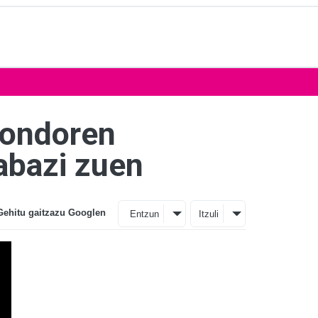
o ondoren
abazi zuen
Gehitu gaitzazu Googlen
Entzun
Itzuli