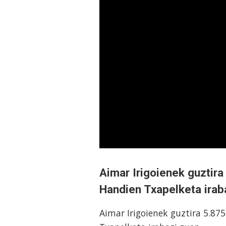
Aimar Irigoienek guztira
Handien Txapelketa irab
Aimar Irigoienek guztira 5.87