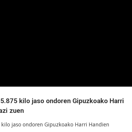
 5.875 kilo jaso ondoren Gipuzkoako Harri
azi zuen
5 kilo jaso ondoren Gipuzkoako Harri Handien