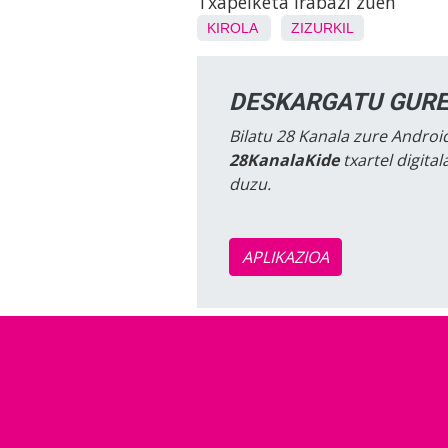
Txapelketa irabazi zuen
KIROLA
ZIZURKIL
DESKARGATU GURE
Bilatu 28 Kanala zure Android
28KanalaKide
txartel digita
duzu.
APLIKAZIOA