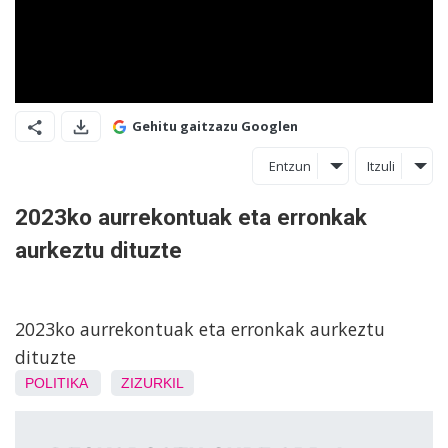
Gehitu gaitzazu Googlen
Entzun
Itzuli
2023ko aurrekontuak eta erronkak
aurkeztu dituzte
2023ko aurrekontuak eta erronkak aurkeztu
dituzte
POLITIKA
ZIZURKIL