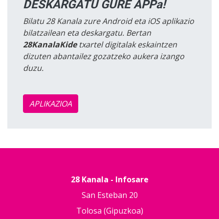
DESKARGATU GURE APPa!
Bilatu 28 Kanala zure Android eta iOS aplikazio
bilatzailean eta deskargatu. Bertan
28KanalaKide
txartel digitalak eskaintzen
dizuten abantailez gozatzeko aukera izango
duzu.
APLIKAZIOA
28 Kanala - Infosare
San Esteban 20
Tolosa (Gipuzkoa)