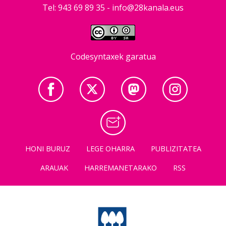
Tel: 943 69 89 35 -
info@28kanala.eus
Codesyntaxek garatua
HONI BURUZ
LEGE OHARRA
PUBLIZITATEA
ARAUAK
HARREMANETARAKO
RSS