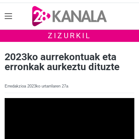
ZIZURKIL
2023ko aurrekontuak eta
erronkak aurkeztu dituzte
Erredakzioa
2023ko urtarrilaren 27a