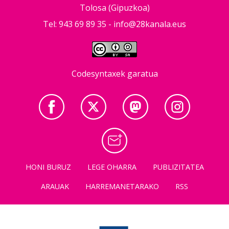
Tolosa (Gipuzkoa)
Tel: 943 69 89 35 -
info@28kanala.eus
Codesyntaxek garatua
HONI BURUZ
LEGE OHARRA
PUBLIZITATEA
ARAUAK
HARREMANETARAKO
RSS