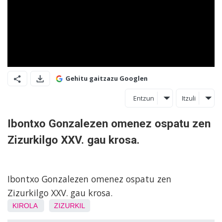
Gehitu gaitzazu Googlen
Entzun
Itzuli
Ibontxo Gonzalezen omenez ospatu zen
Zizurkilgo XXV. gau krosa.
Ibontxo Gonzalezen omenez ospatu zen
Zizurkilgo XXV. gau krosa.
KIROLA
ZIZURKIL