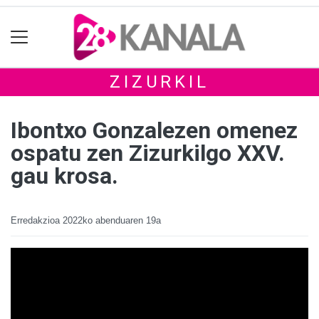
ZIZURKIL
Ibontxo Gonzalezen omenez
ospatu zen Zizurkilgo XXV.
gau krosa.
Erredakzioa
2022ko abenduaren 19a