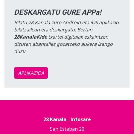
DESKARGATU GURE APPa!
Bilatu 28 Kanala zure Android eta iOS aplikazio
bilatzailean eta deskargatu. Bertan
28KanalaKide
txartel digitalak eskaintzen
dizuten abantailez gozatzeko aukera izango
duzu.
APLIKAZIOA
28 Kanala - Infosare
San Esteban 20