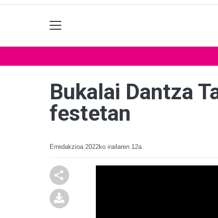
Bukalai Dantza Ta
festetan
Erredakzioa
2022ko irailaren 12a