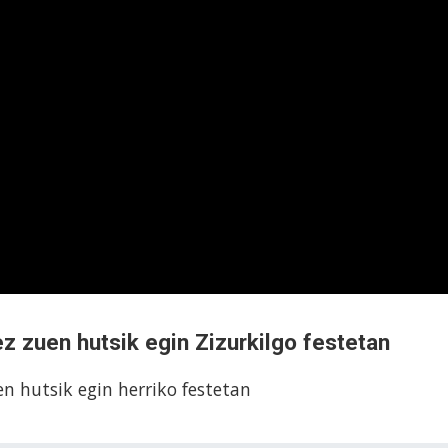
z zuen hutsik egin Zizurkilgo festetan
n hutsik egin herriko festetan