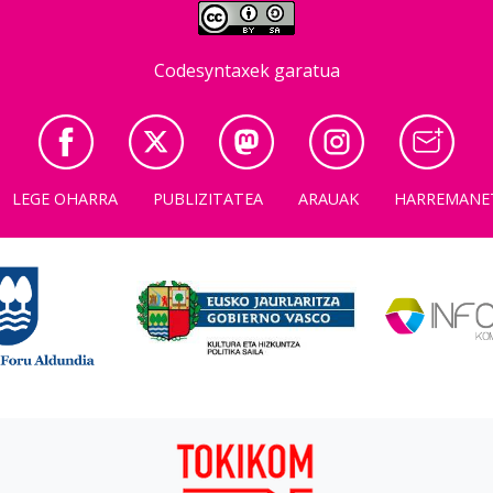
Codesyntaxek garatua
LEGE OHARRA
PUBLIZITATEA
ARAUAK
HARREMANE