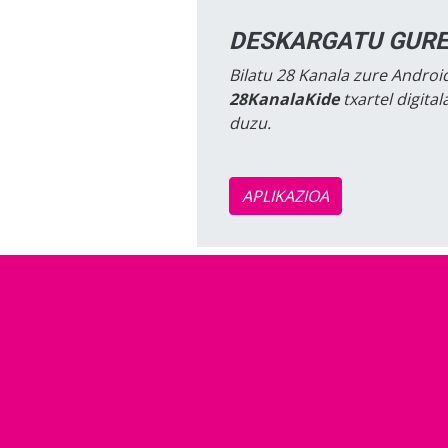
DESKARGATU GURE
Bilatu 28 Kanala zure Android
28KanalaKide
txartel digita
duzu.
APLIKAZIOA