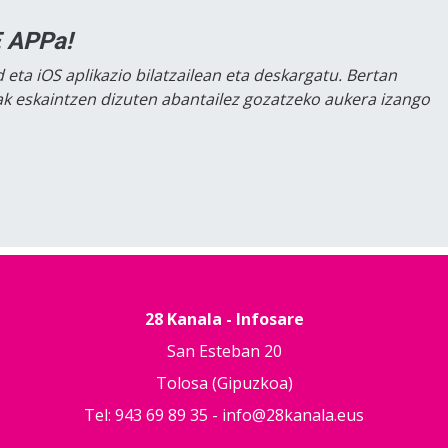
 APPa!
 eta iOS aplikazio bilatzailean eta deskargatu. Bertan
lak eskaintzen dizuten abantailez gozatzeko aukera izango
28 Kanala - Infosare
San Esteban 20
Tolosa (Gipuzkoa)
Tel: 943 69 89 35 -
info@28kanala.eus