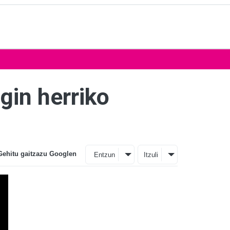
gin herriko
Gehitu gaitzazu Googlen
Entzun
Itzuli