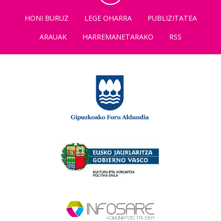
HONI BURUZ
LEGE OHARRA
PUBLIZITATEA
ARAUAK
HARREMANETARAKO
RSS