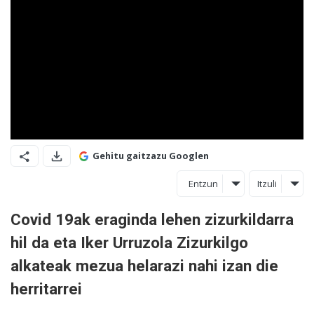
Gehitu gaitzazu Googlen
Entzun
Itzuli
Covid 19ak eraginda lehen zizurkildarra
hil da eta Iker Urruzola Zizurkilgo
alkateak mezua helarazi nahi izan die
herritarrei