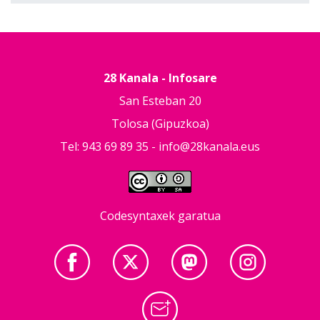
28 Kanala - Infosare
San Esteban 20
Tolosa (Gipuzkoa)
Tel: 943 69 89 35 -
info@28kanala.eus
Codesyntaxek garatua