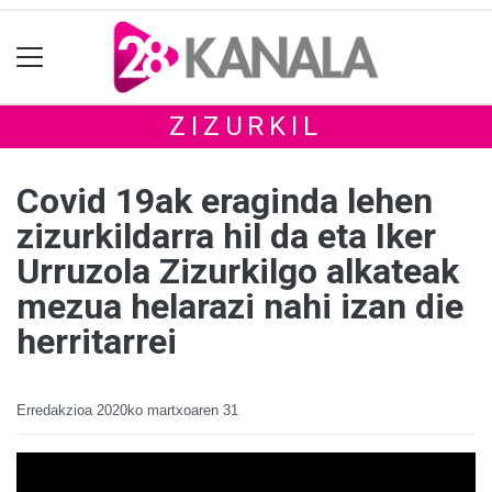
ZIZURKIL
Covid 19ak eraginda lehen
zizurkildarra hil da eta Iker
Urruzola Zizurkilgo alkateak
mezua helarazi nahi izan die
herritarrei
Erredakzioa
2020ko martxoaren 31