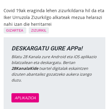
Covid 19ak eraginda lehen zizurkildarra hil da eta
Iker Urruzola Zizurkilgo alkateak mezua helarazi
nahi izan die herritarrei
GIZARTEA
ZIZURKIL
DESKARGATU GURE APPa!
Bilatu 28 Kanala zure Android eta iOS aplikazio
bilatzailean eta deskargatu. Bertan
28KanalaKide
txartel digitalak eskaintzen
dizuten abantailez gozatzeko aukera izango
duzu.
APLIKAZIOA