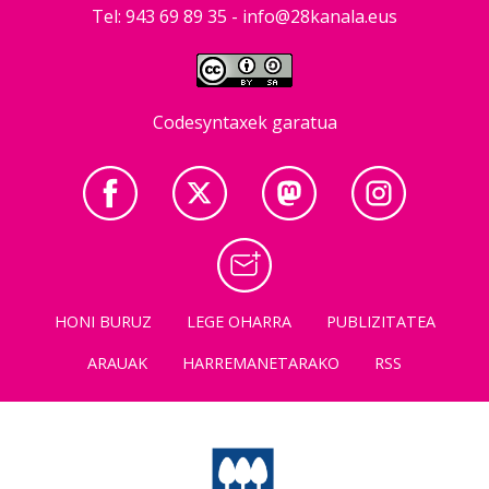
Tel: 943 69 89 35 -
info@28kanala.eus
Codesyntaxek garatua
HONI BURUZ
LEGE OHARRA
PUBLIZITATEA
ARAUAK
HARREMANETARAKO
RSS