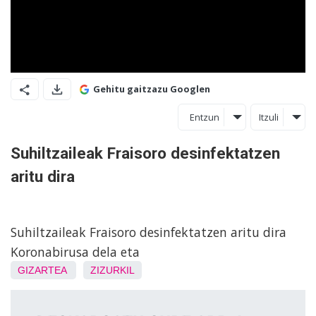
Gehitu gaitzazu Googlen
Entzun
Itzuli
Suhiltzaileak Fraisoro desinfektatzen
aritu dira
Suhiltzaileak Fraisoro desinfektatzen aritu dira
Koronabirusa dela eta
GIZARTEA
ZIZURKIL