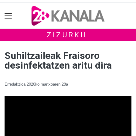
ZIZURKIL
Suhiltzaileak Fraisoro
desinfektatzen aritu dira
Erredakzioa
2020ko martxoaren 28a