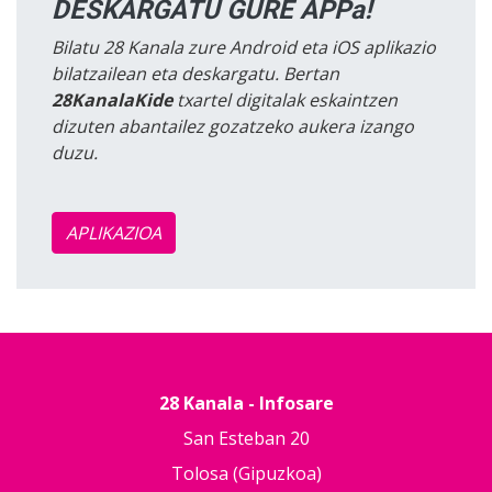
DESKARGATU GURE APPa!
Bilatu 28 Kanala zure Android eta iOS aplikazio
bilatzailean eta deskargatu. Bertan
28KanalaKide
txartel digitalak eskaintzen
dizuten abantailez gozatzeko aukera izango
duzu.
APLIKAZIOA
28 Kanala - Infosare
San Esteban 20
Tolosa (Gipuzkoa)