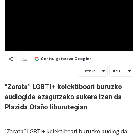
Gehitu gaitzazu Googlen
Entzun
Itzuli
“Zarata” LGBTI+ kolektiboari buruzko
audiogida ezagutzeko aukera izan da
Plazida Otaño liburutegian
“Zarata” LGBTI+ kolektiboari buruzko audiogida