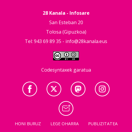
28 Kanala - Infosare
San Esteban 20
Tolosa (Gipuzkoa)
Tel: 943 69 89 35 -
info@28kanala.eus
Codesyntaxek garatua
HONI BURUZ
LEGE OHARRA
PUBLIZITATEA