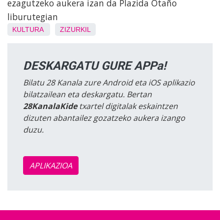
ezagutzeko aukera izan da Plazida Otaño
liburutegian
KULTURA
ZIZURKIL
DESKARGATU GURE APPa!
Bilatu 28 Kanala zure Android eta iOS aplikazio
bilatzailean eta deskargatu. Bertan
28KanalaKide
txartel digitalak eskaintzen
dizuten abantailez gozatzeko aukera izango
duzu.
APLIKAZIOA