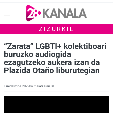
ZIZURKIL
“Zarata” LGBTI+ kolektiboari
buruzko audiogida
ezagutzeko aukera izan da
Plazida Otaño liburutegian
Erredakzioa
2022ko maiatzaren 31