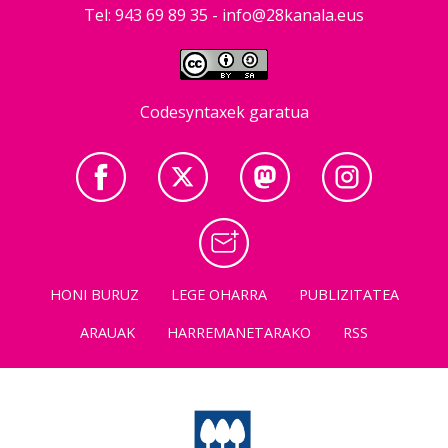
Tel: 943 69 89 35 -
info@28kanala.eus
Codesyntaxek garatua
HONI BURUZ
LEGE OHARRA
PUBLIZITATEA
ARAUAK
HARREMANETARAKO
RSS