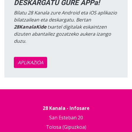
DESKARGATU GURE APPa!
Bilatu 28 Kanala zure Android eta iOS aplikazio
bilatzailean eta deskargatu. Bertan
28KanalaKide
txartel digitalak eskaintzen
dizuten abantailez gozatzeko aukera izango
duzu.
APLIKAZIOA
28 Kanala - Infosare
San Esteban 20
Tolosa (Gipuzkoa)