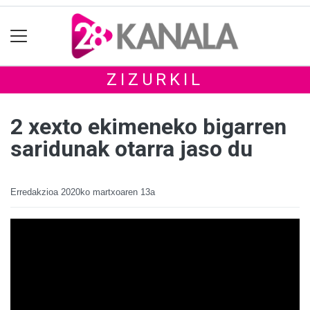
ZIZURKIL
2 xexto ekimeneko bigarren
saridunak otarra jaso du
Erredakzioa
2020ko martxoaren 13a