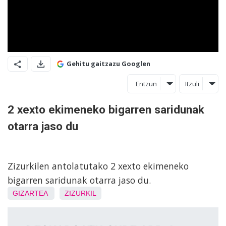
Gehitu gaitzazu Googlen
Entzun
Itzuli
2 xexto ekimeneko bigarren saridunak
otarra jaso du
Zizurkilen antolatutako 2 xexto ekimeneko
bigarren saridunak otarra jaso du.
GIZARTEA
ZIZURKIL