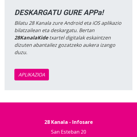
DESKARGATU GURE APPa!
Bilatu 28 Kanala zure Android eta iOS aplikazio
bilatzailean eta deskargatu. Bertan
28KanalaKide
txartel digitalak eskaintzen
dizuten abantailez gozatzeko aukera izango
duzu.
APLIKAZIOA
28 Kanala - Infosare
San Esteban 20