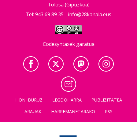
Tolosa (Gipuzkoa)
Tel: 943 69 89 35 -
info@28kanala.eus
Codesyntaxek garatua
HONI BURUZ
LEGE OHARRA
PUBLIZITATEA
ARAUAK
HARREMANETARAKO
RSS