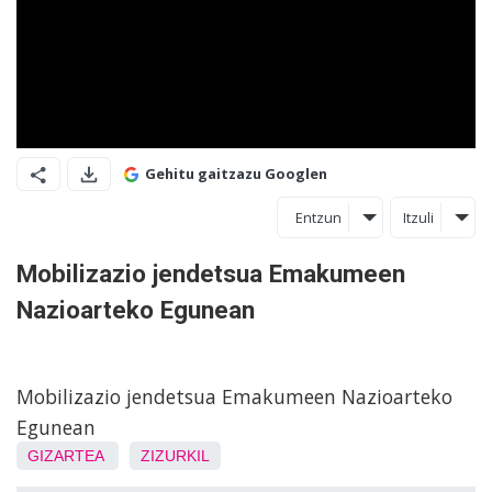
Gehitu gaitzazu Googlen
Entzun
Itzuli
Mobilizazio jendetsua Emakumeen
Nazioarteko Egunean
Mobilizazio jendetsua Emakumeen Nazioarteko
Egunean
GIZARTEA
ZIZURKIL