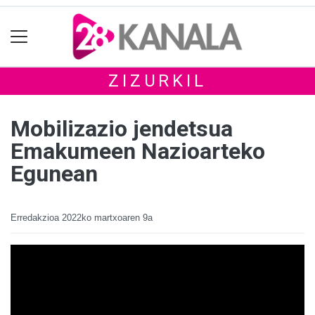
ZIZURKIL
Mobilizazio jendetsua
Emakumeen Nazioarteko
Egunean
Erredakzioa
2022ko martxoaren 9a