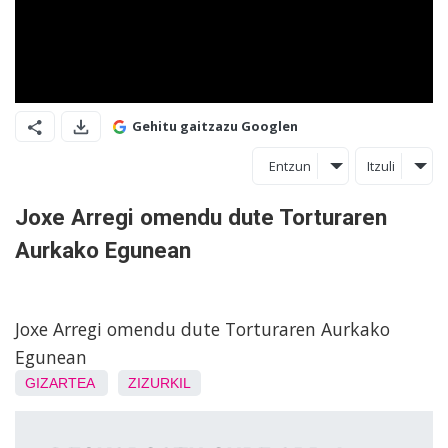
Gehitu gaitzazu Googlen
Entzun
Itzuli
Joxe Arregi omendu dute Torturaren
Aurkako Egunean
Joxe Arregi omendu dute Torturaren Aurkako
Egunean
GIZARTEA
ZIZURKIL