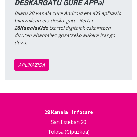
DESKARGATU GURE APPa!
Bilatu 28 Kanala zure Android eta iOS aplikazio
bilatzailean eta deskargatu. Bertan
28KanalaKide
txartel digitalak eskaintzen
dizuten abantailez gozatzeko aukera izango
duzu.
APLIKAZIOA
28 Kanala - Infosare
San Esteban 20
Tolosa (Gipuzkoa)