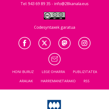
Tel: 943 69 89 35 -
info@28kanala.eus
Codesyntaxek garatua
HONI BURUZ
LEGE OHARRA
PUBLIZITATEA
ARAUAK
HARREMANETARAKO
RSS