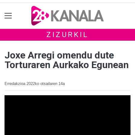
ZIZURKIL
Joxe Arregi omendu dute
Torturaren Aurkako Egunean
Erredakzioa
2022ko otsailaren 14a