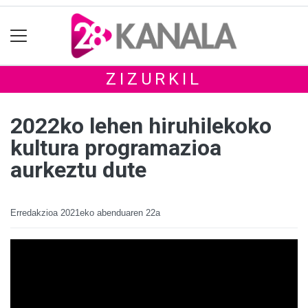
ZIZURKIL
2022ko lehen hiruhilekoko
kultura programazioa
aurkeztu dute
Erredakzioa
2021eko abenduaren 22a