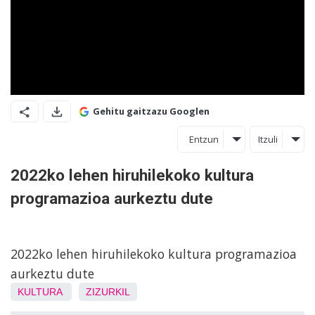
Gehitu gaitzazu Googlen
Entzun
Itzuli
2022ko lehen hiruhilekoko kultura
programazioa aurkeztu dute
2022ko lehen hiruhilekoko kultura programazioa
aurkeztu dute
KULTURA
ZIZURKIL