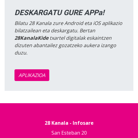
DESKARGATU GURE APPa!
Bilatu 28 Kanala zure Android eta iOS aplikazio
bilatzailean eta deskargatu. Bertan
28KanalaKide
txartel digitalak eskaintzen
dizuten abantailez gozatzeko aukera izango
duzu.
APLIKAZIOA
28 Kanala - Infosare
San Esteban 20