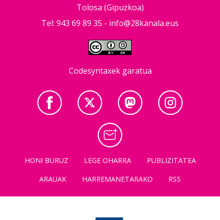
Tolosa (Gipuzkoa)
Tel: 943 69 89 35 -
info@28kanala.eus
Codesyntaxek garatua
HONI BURUZ
LEGE OHARRA
PUBLIZITATEA
ARAUAK
HARREMANETARAKO
RSS