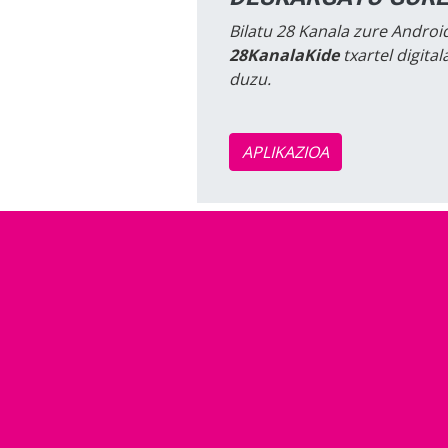
Bilatu 28 Kanala zure Android
28KanalaKide
txartel digita
duzu.
APLIKAZIOA