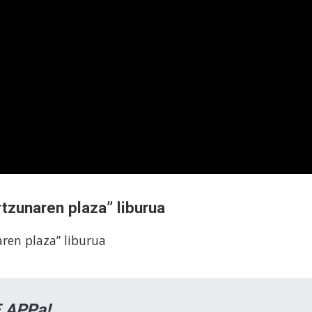
rtzunaren plaza” liburua
aren plaza” liburua
 APPa!