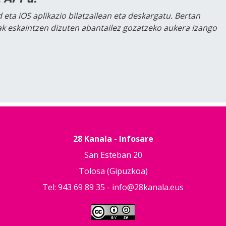
 eta iOS aplikazio bilatzailean eta deskargatu. Bertan
lak eskaintzen dizuten abantailez gozatzeko aukera izango
28 Kanala - Infosare
San Esteban 20
Tolosa (Gipuzkoa)
Tel: 943 69 89 35 -
info@28kanala.eus