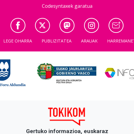
Codesyntaxek garatua
LEGE OHARRA
PUBLIZITATEA
ARAUAK
HARREMANE
Gertuko informazioa, euskaraz