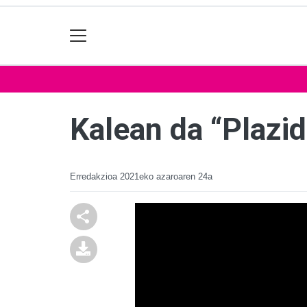
Kalean da “Plazid
Erredakzioa
2021eko azaroaren 24a