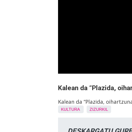
Kalean da “Plazida, oiha
Kalean da “Plazida, oihartzun
KULTURA
ZIZURKIL
DESKARGATU GURE