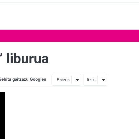
 liburua
Gehitu gaitzazu Googlen
Entzun
Itzuli