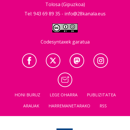
Tolosa (Gipuzkoa)
Tel: 943 69 89 35 -
info@28kanala.eus
Codesyntaxek garatua
HONI BURUZ
LEGE OHARRA
PUBLIZITATEA
ARAUAK
HARREMANETARAKO
RSS