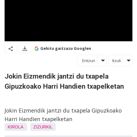
Gehitu gaitzazu Googlen
Entzun
Itzuli
Jokin Eizmendik jantzi du txapela
Gipuzkoako Harri Handien txapelketan
Jokin Eizmendik jantzi du txapela Gipuzkoako
Harri Handien txapelketan
KIROLA
ZIZURKIL