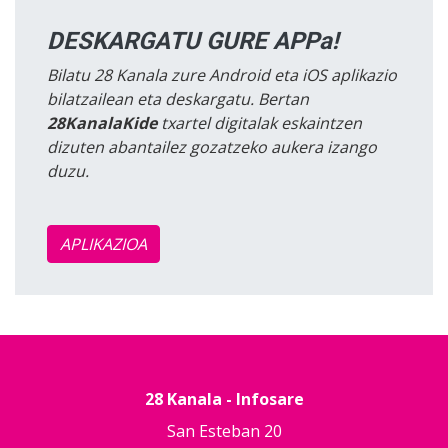
DESKARGATU GURE APPa!
Bilatu 28 Kanala zure Android eta iOS aplikazio
bilatzailean eta deskargatu. Bertan
28KanalaKide
txartel digitalak eskaintzen
dizuten abantailez gozatzeko aukera izango
duzu.
APLIKAZIOA
28 Kanala - Infosare
San Esteban 20