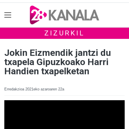
ZIZURKIL
Jokin Eizmendik jantzi du
txapela Gipuzkoako Harri
Handien txapelketan
Erredakzioa
2021eko azaroaren 22a