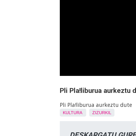
Pli Pla!liburua aurkeztu 
Pli Pla!liburua aurkeztu dute
KULTURA
ZIZURKIL
DESKARGATU GURE