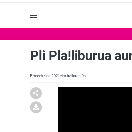
Pli Pla!liburua a
Erredakzioa
2021eko irailaren 9a