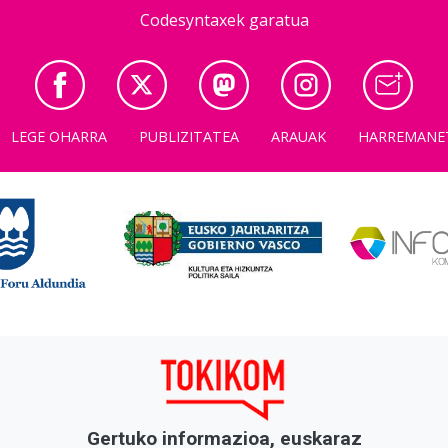
Codesyntaxek garatua
LEGE OHARRA
PUBLIZITATEA
ARAUAK
HARREMANE
Gertuko informazioa, euskaraz