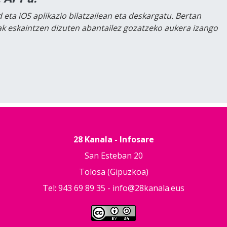
 eta iOS aplikazio bilatzailean eta deskargatu. Bertan
lak eskaintzen dizuten abantailez gozatzeko aukera izango
28 Kanala - Infosare
San Esteban 20
Tolosa (Gipuzkoa)
Tel: 943 69 89 35 -
info@28kanala.eus