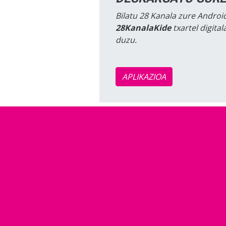
Bilatu 28 Kanala zure Android
28KanalaKide
txartel digita
duzu.
APLIKAZIOA