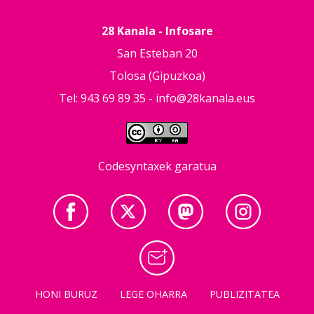
28 Kanala - Infosare
San Esteban 20
Tolosa (Gipuzkoa)
Tel: 943 69 89 35 -
info@28kanala.eus
Codesyntaxek garatua
HONI BURUZ
LEGE OHARRA
PUBLIZITATEA