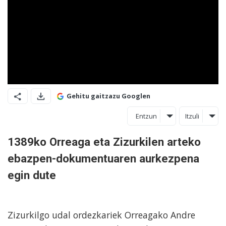
Gehitu gaitzazu Googlen
Entzun
Itzuli
1389ko Orreaga eta Zizurkilen arteko
ebazpen-dokumentuaren aurkezpena
egin dute
Zizurkilgo udal ordezkariek Orreagako Andre