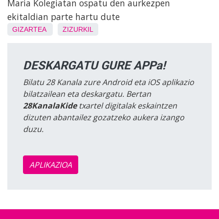
Maria Kolegiatan ospatu den aurkezpen
ekitaldian parte hartu dute
GIZARTEA
ZIZURKIL
DESKARGATU GURE APPa!
Bilatu 28 Kanala zure Android eta iOS aplikazio
bilatzailean eta deskargatu. Bertan
28KanalaKide
txartel digitalak eskaintzen
dizuten abantailez gozatzeko aukera izango
duzu.
APLIKAZIOA