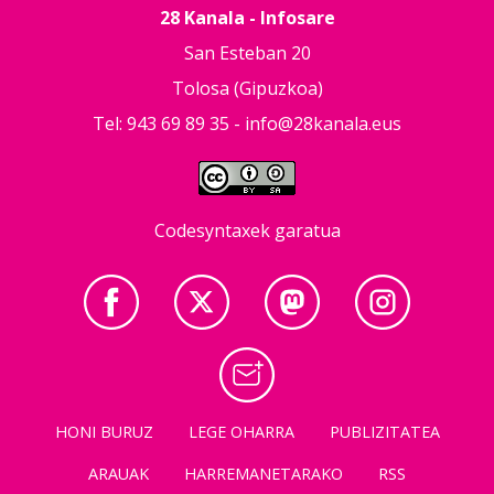
28 Kanala - Infosare
San Esteban 20
Tolosa (Gipuzkoa)
Tel: 943 69 89 35 -
info@28kanala.eus
Codesyntaxek garatua
HONI BURUZ
LEGE OHARRA
PUBLIZITATEA
ARAUAK
HARREMANETARAKO
RSS