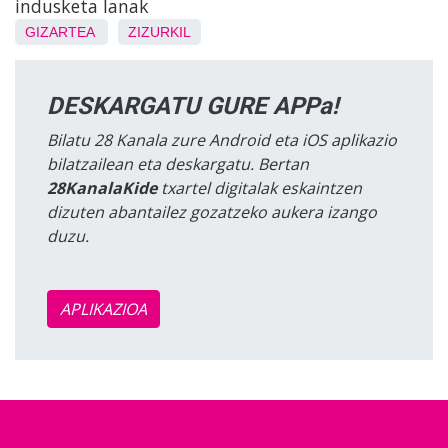
indusketa lanak
GIZARTEA
ZIZURKIL
DESKARGATU GURE APPa!
Bilatu 28 Kanala zure Android eta iOS aplikazio
bilatzailean eta deskargatu. Bertan
28KanalaKide
txartel digitalak eskaintzen
dizuten abantailez gozatzeko aukera izango
duzu.
APLIKAZIOA