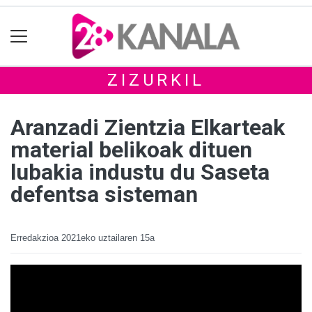
ZIZURKIL
Aranzadi Zientzia Elkarteak
material belikoak dituen
lubakia industu du Saseta
defentsa sisteman
Erredakzioa
2021eko uztailaren 15a