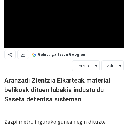
Gehitu gaitzazu Googlen
Entzun
Itzuli
Aranzadi Zientzia Elkarteak material
belikoak dituen lubakia industu du
Saseta defentsa sisteman
Zazpi metro inguruko gunean egin dituzte