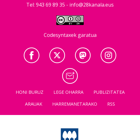
Tel: 943 69 89 35 -
info@28kanala.eus
Codesyntaxek garatua
HONI BURUZ
LEGE OHARRA
PUBLIZITATEA
ARAUAK
HARREMANETARAKO
RSS