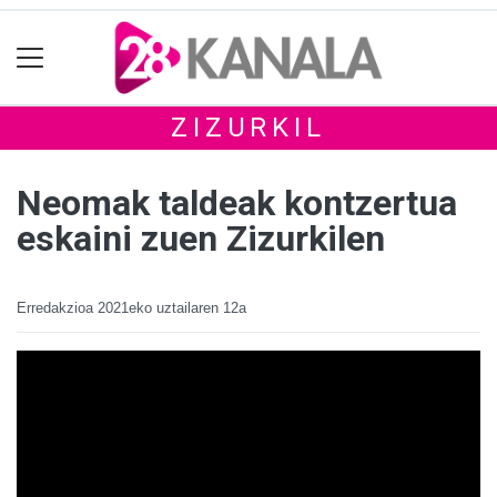
ZIZURKIL
Neomak taldeak kontzertua
eskaini zuen Zizurkilen
Erredakzioa
2021eko uztailaren 12a