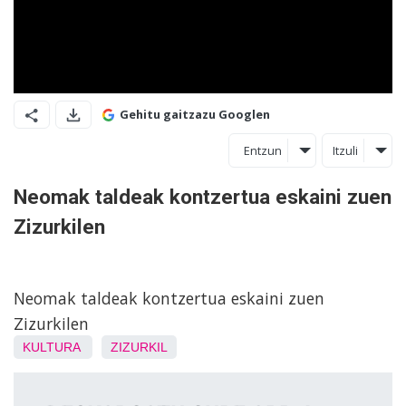
Gehitu gaitzazu Googlen
Entzun
Itzuli
Neomak taldeak kontzertua eskaini zuen
Zizurkilen
Neomak taldeak kontzertua eskaini zuen
Zizurkilen
KULTURA
ZIZURKIL