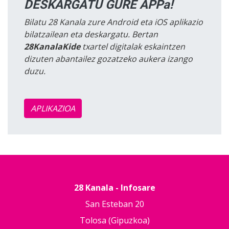
DESKARGATU GURE APPa!
Bilatu 28 Kanala zure Android eta iOS aplikazio
bilatzailean eta deskargatu. Bertan
28KanalaKide
txartel digitalak eskaintzen
dizuten abantailez gozatzeko aukera izango
duzu.
APLIKAZIOA
28 Kanala - Infosare
San Esteban 20
Tolosa (Gipuzkoa)