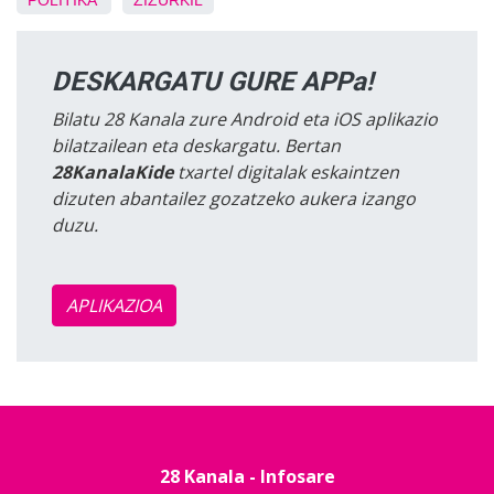
POLITIKA
ZIZURKIL
DESKARGATU GURE APPa!
Bilatu 28 Kanala zure Android eta iOS aplikazio
bilatzailean eta deskargatu. Bertan
28KanalaKide
txartel digitalak eskaintzen
dizuten abantailez gozatzeko aukera izango
duzu.
APLIKAZIOA
28 Kanala - Infosare