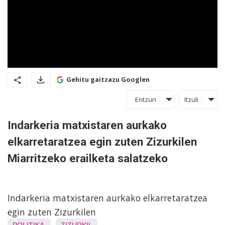
Gehitu gaitzazu Googlen
Entzun
Itzuli
Indarkeria matxistaren aurkako
elkarretaratzea egin zuten Zizurkilen
Miarritzeko erailketa salatzeko
Indarkeria matxistaren aurkako elkarretaratzea
egin zuten Zizurkilen