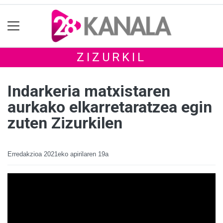
ZIZURKIL
Indarkeria matxistaren
aurkako elkarretaratzea egin
zuten Zizurkilen
Erredakzioa
2021eko apirilaren 19a