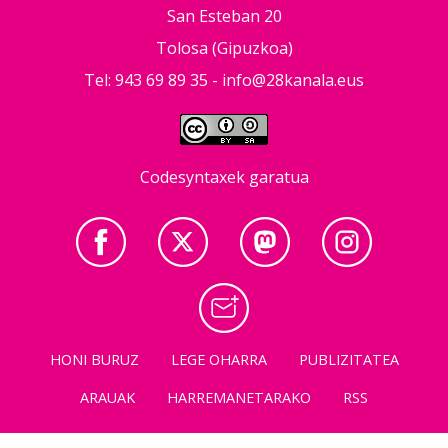
San Esteban 20
Tolosa (Gipuzkoa)
Tel: 943 69 89 35 -
info@28kanala.eus
Codesyntaxek garatua
HONI BURUZ
LEGE OHARRA
PUBLIZITATEA
ARAUAK
HARREMANETARAKO
RSS