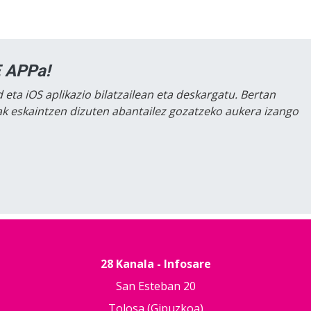
 APPa!
 eta iOS aplikazio bilatzailean eta deskargatu. Bertan
lak eskaintzen dizuten abantailez gozatzeko aukera izango
28 Kanala - Infosare
San Esteban 20
Tolosa (Gipuzkoa)