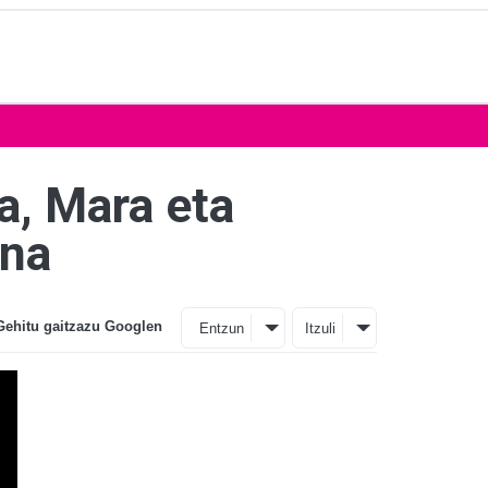
a, Mara eta
una
Gehitu gaitzazu Googlen
Entzun
Itzuli