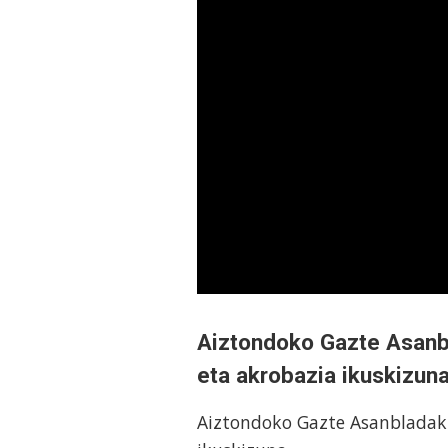
Aiztondoko Gazte Asanb
eta akrobazia ikuskizun
Aiztondoko Gazte Asanbladak