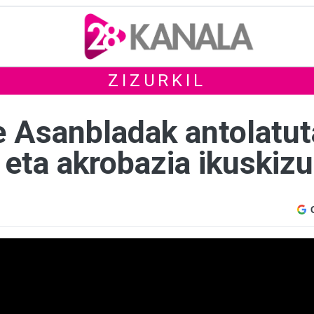
ZIZURKIL
 Asanbladak antolatut
eta akrobazia ikuskiz