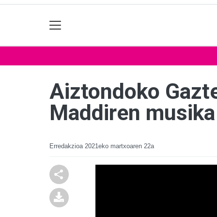
Aiztondoko Gazte
Maddiren musika 
Erredakzioa
2021eko martxoaren 22a