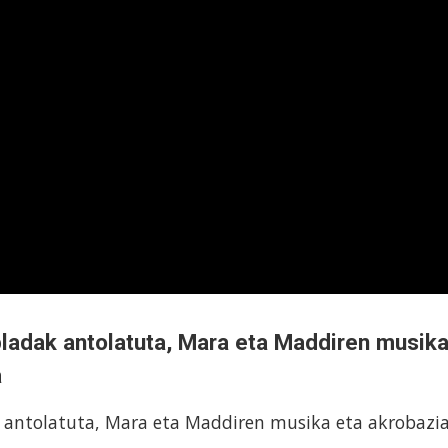
ladak antolatuta, Mara eta Maddiren musik
a
 antolatuta, Mara eta Maddiren musika eta akrobazi