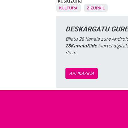
ikuskizuna
KULTURA
ZIZURKIL
DESKARGATU GURE
Bilatu 28 Kanala zure Android
28KanalaKide
txartel digita
duzu.
APLIKAZIOA