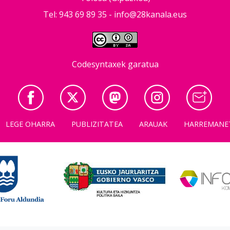
Tel: 943 69 89 35 -
info@28kanala.eus
Codesyntaxek garatua
LEGE OHARRA
PUBLIZITATEA
ARAUAK
HARREMANE