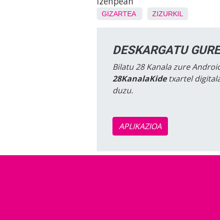
izenpean
GIZARTEA
ZIZURKIL
DESKARGATU GURE
Bilatu 28 Kanala zure Android
28KanalaKide
txartel digita
duzu.
APLIKAZIOA