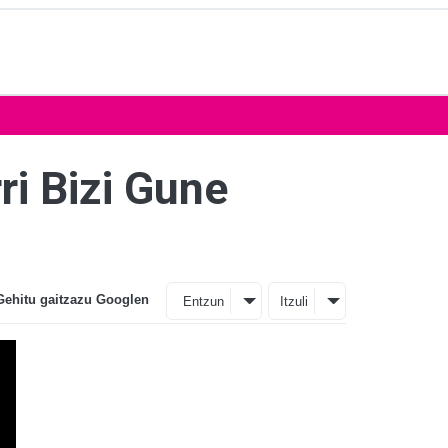
ri Bizi Gune
Gehitu gaitzazu Googlen
Entzun
Itzuli