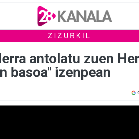
ZIZURKIL
ilerra antolatu zuen Her
en basoa" izenpean