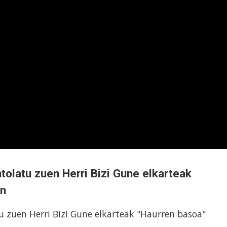
ntolatu zuen Herri Bizi Gune elkarteak
an
tu zuen Herri Bizi Gune elkarteak "Haurren basoa"