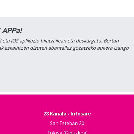
 APPa!
 eta iOS aplikazio bilatzailean eta deskargatu. Bertan
lak eskaintzen dizuten abantailez gozatzeko aukera izango
28 Kanala - Infosare
San Esteban 20
Tolosa (Gipuzkoa)