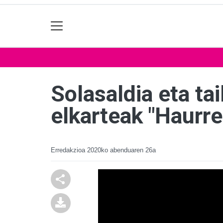
Solasaldia eta ta
elkarteak "Haurr
Erredakzioa
2020ko abenduaren 26a