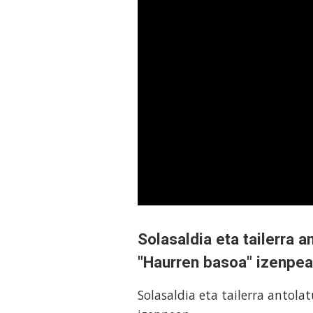
Solasaldia eta tailerra a
"Haurren basoa" izenpe
Solasaldia eta tailerra antola