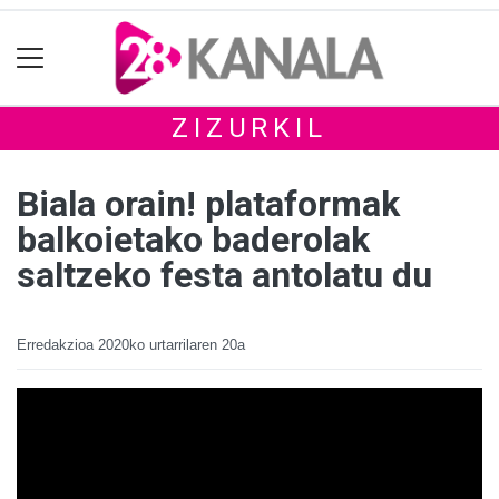
ZIZURKIL
Biala orain! plataformak
balkoietako baderolak
saltzeko festa antolatu du
Erredakzioa
2020ko urtarrilaren 20a