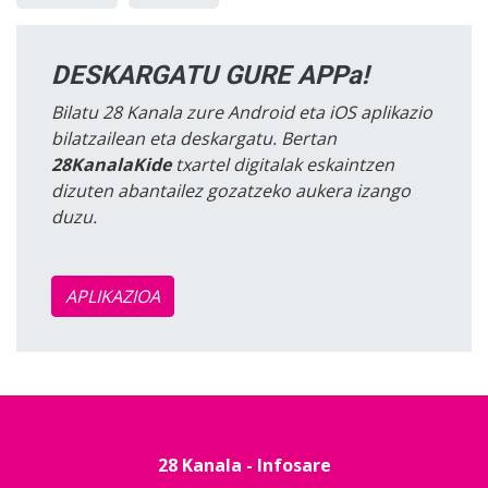
DESKARGATU GURE APPa!
Bilatu 28 Kanala zure Android eta iOS aplikazio
bilatzailean eta deskargatu. Bertan
28KanalaKide
txartel digitalak eskaintzen
dizuten abantailez gozatzeko aukera izango
duzu.
APLIKAZIOA
28 Kanala - Infosare