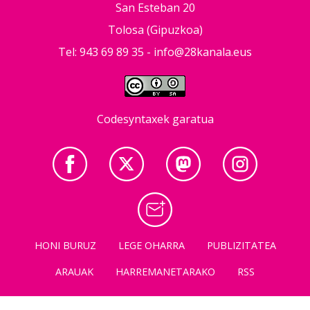
San Esteban 20
Tolosa (Gipuzkoa)
Tel: 943 69 89 35 -
info@28kanala.eus
Codesyntaxek garatua
HONI BURUZ
LEGE OHARRA
PUBLIZITATEA
ARAUAK
HARREMANETARAKO
RSS