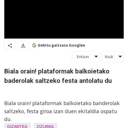
Gehitu gaitzazu Googlen
Entzun
Itzuli
Biala orain! plataformak balkoietako
baderolak saltzeko festa antolatu du
Biala orain! plataformak balkoietako banderolak
saltzeko, festa giroa izan duen ekitaldia ospatu
du.
GIZARTEA
ZIZURKIL