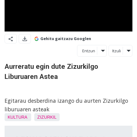
Gehitu gaitzazu Googlen
Entzun
Itzuli
Aurreratu egin dute Zizurkilgo
Liburuaren Astea
Egitarau desberdina izango du aurten Zizurkilgo
liburuaren asteak
KULTURA
ZIZURKIL