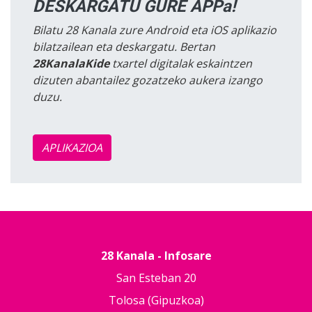
DESKARGATU GURE APPa!
Bilatu 28 Kanala zure Android eta iOS aplikazio
bilatzailean eta deskargatu. Bertan
28KanalaKide
txartel digitalak eskaintzen
dizuten abantailez gozatzeko aukera izango
duzu.
APLIKAZIOA
28 Kanala - Infosare
San Esteban 20
Tolosa (Gipuzkoa)