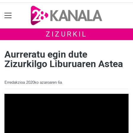
ZIZURKIL
Aurreratu egin dute
Zizurkilgo Liburuaren Astea
Erredakzioa
2020ko azaroaren 6a