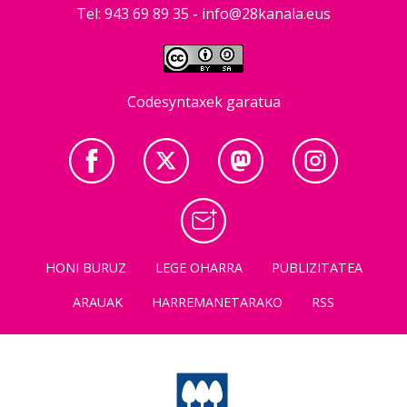
Tel: 943 69 89 35 -
info@28kanala.eus
Codesyntaxek garatua
HONI BURUZ
LEGE OHARRA
PUBLIZITATEA
ARAUAK
HARREMANETARAKO
RSS