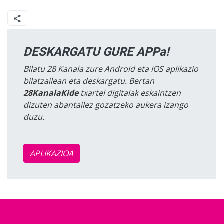
DESKARGATU GURE APPa!
Bilatu 28 Kanala zure Android eta iOS aplikazio
bilatzailean eta deskargatu. Bertan
28KanalaKide
txartel digitalak eskaintzen
dizuten abantailez gozatzeko aukera izango
duzu.
APLIKAZIOA