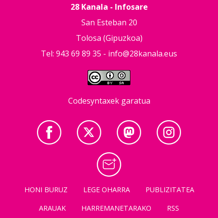
28 Kanala - Infosare
San Esteban 20
Tolosa (Gipuzkoa)
Tel: 943 69 89 35 -
info@28kanala.eus
Codesyntaxek garatua
HONI BURUZ
LEGE OHARRA
PUBLIZITATEA
ARAUAK
HARREMANETARAKO
RSS