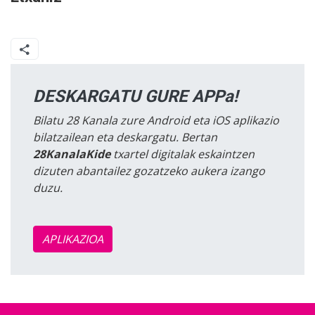
DESKARGATU GURE APPa!
Bilatu 28 Kanala zure Android eta iOS aplikazio
bilatzailean eta deskargatu. Bertan
28KanalaKide
txartel digitalak eskaintzen
dizuten abantailez gozatzeko aukera izango
duzu.
APLIKAZIOA