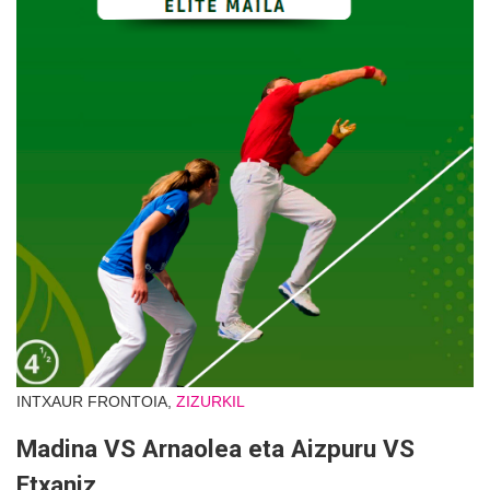
INTXAUR FRONTOIA,
ZIZURKIL
Madina VS Arnaolea eta Aizpuru VS
Etxaniz