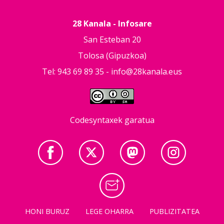
28 Kanala - Infosare
San Esteban 20
Tolosa (Gipuzkoa)
Tel: 943 69 89 35 -
info@28kanala.eus
Codesyntaxek garatua
HONI BURUZ
LEGE OHARRA
PUBLIZITATEA