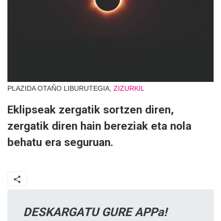
PLAZIDA OTAÑO LIBURUTEGIA,
ZIZURKIL
Eklipseak zergatik sortzen diren,
zergatik diren hain bereziak eta nola
behatu era seguruan.
DESKARGATU GURE APPa!