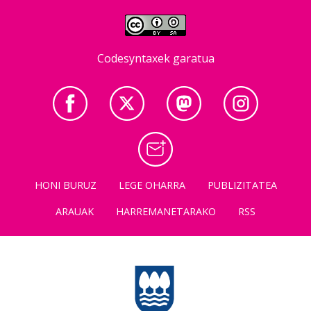
Codesyntaxek garatua
HONI BURUZ
LEGE OHARRA
PUBLIZITATEA
ARAUAK
HARREMANETARAKO
RSS