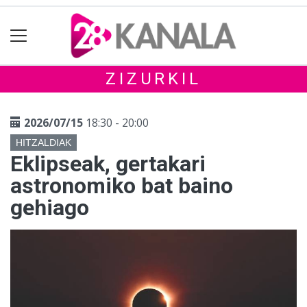
ZIZURKIL
2026/07/15
18:30 - 20:00
HITZALDIAK
Eklipseak, gertakari
astronomiko bat baino
gehiago