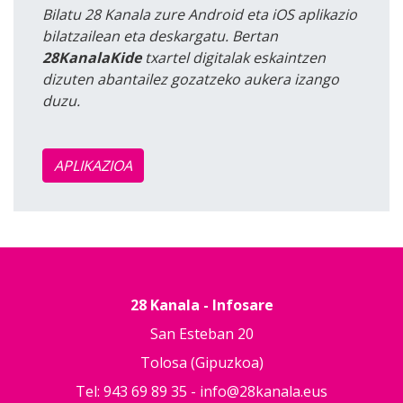
Bilatu 28 Kanala zure Android eta iOS aplikazio
bilatzailean eta deskargatu. Bertan
28KanalaKide
txartel digitalak eskaintzen
dizuten abantailez gozatzeko aukera izango
duzu.
APLIKAZIOA
28 Kanala - Infosare
San Esteban 20
Tolosa (Gipuzkoa)
Tel: 943 69 89 35 -
info@28kanala.eus