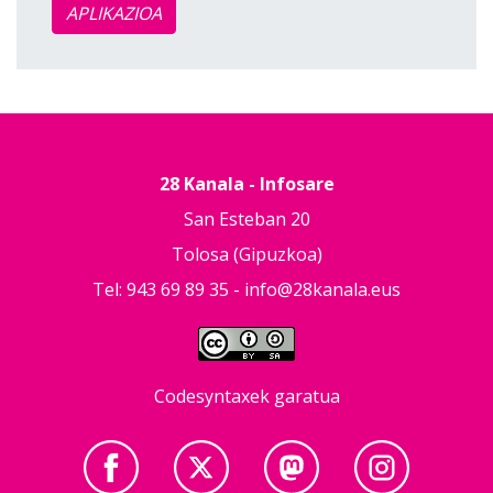
APLIKAZIOA
28 Kanala - Infosare
San Esteban 20
Tolosa (Gipuzkoa)
Tel: 943 69 89 35 -
info@28kanala.eus
Codesyntaxek garatua