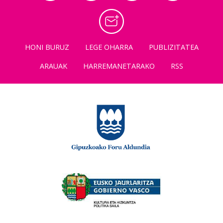
HONI BURUZ
LEGE OHARRA
PUBLIZITATEA
ARAUAK
HARREMANETARAKO
RSS