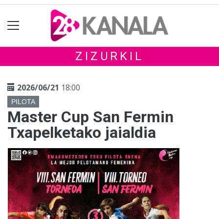
ZIZURKIL
2026/06/21
18:00
PILOTA
Master Cup San Fermin
Txapelketako jaialdia