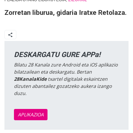
Zorretan liburua, gidaria Iratxe Retolaza.
DESKARGATU GURE APPa!
Bilatu 28 Kanala zure Android eta iOS aplikazio
bilatzailean eta deskargatu. Bertan
28KanalaKide
txartel digitalak eskaintzen
dizuten abantailez gozatzeko aukera izango
duzu.
APLIKAZIOA