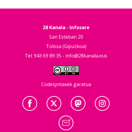
28 Kanala - Infosare
San Esteban 20
Tolosa (Gipuzkoa)
Tel: 943 69 89 35 -
info@28kanala.eus
Codesyntaxek garatua