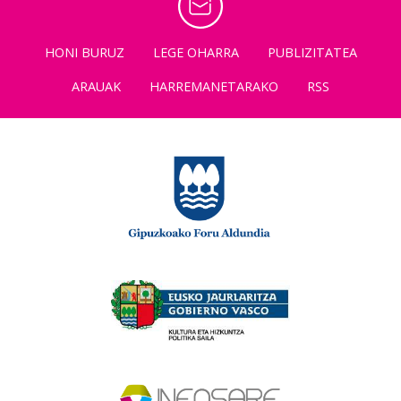
HONI BURUZ
LEGE OHARRA
PUBLIZITATEA
ARAUAK
HARREMANETARAKO
RSS