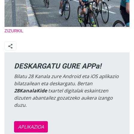
ZIZURKIL
DESKARGATU GURE APPa!
Bilatu 28 Kanala zure Android eta iOS aplikazio
bilatzailean eta deskargatu. Bertan
28KanalaKide
txartel digitalak eskaintzen
dizuten abantailez gozatzeko aukera izango
duzu.
APLIKAZIOA