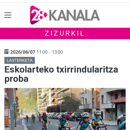
ZIZURKIL
2026/06/07
11:00 - 13:00
LASTERKETA
Eskolarteko txirrindularitza
proba