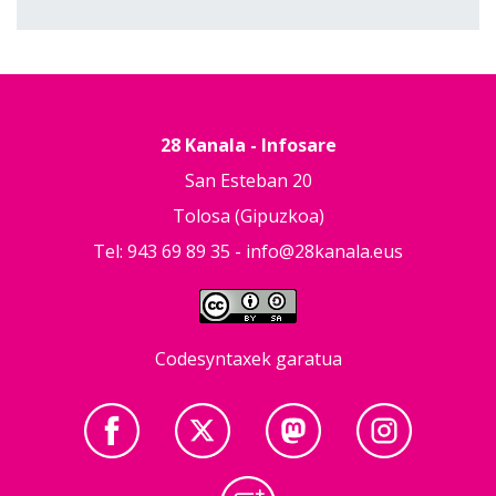
28 Kanala - Infosare
San Esteban 20
Tolosa (Gipuzkoa)
Tel: 943 69 89 35 -
info@28kanala.eus
Codesyntaxek garatua