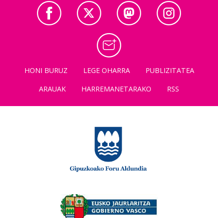
HONI BURUZ
LEGE OHARRA
PUBLIZITATEA
ARAUAK
HARREMANETARAKO
RSS