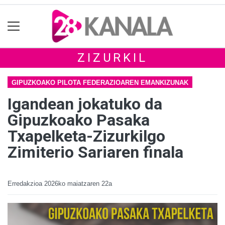
ZIZURKIL
GIPUZKOAKO PILOTA FEDERAZIOAREN EMANKIZUNAK
Igandean jokatuko da
Gipuzkoako Pasaka
Txapelketa-Zizurkilgo
Zimiterio Sariaren finala
Erredakzioa
2026ko maiatzaren 22a