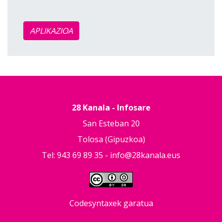
APLIKAZIOA
28 Kanala - Infosare
San Esteban 20
Tolosa (Gipuzkoa)
Tel: 943 69 89 35 -
info@28kanala.eus
Codesyntaxek garatua