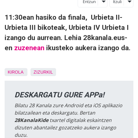
Entzun
Itzuli
11:30ean hasiko da finala, Urbieta II-
Urbieta III bikoteak, Urbieta IV Urbieta I
izango du aurrean. Lehia 28kanala.eus-
en
zuzenean
ikusteko aukera izango da.
KIROLA
ZIZURKIL
DESKARGATU GURE APPa!
Bilatu 28 Kanala zure Android eta iOS aplikazio
bilatzailean eta deskargatu. Bertan
28KanalaKide
txartel digitalak eskaintzen
dizuten abantailez gozatzeko aukera izango
duzu.