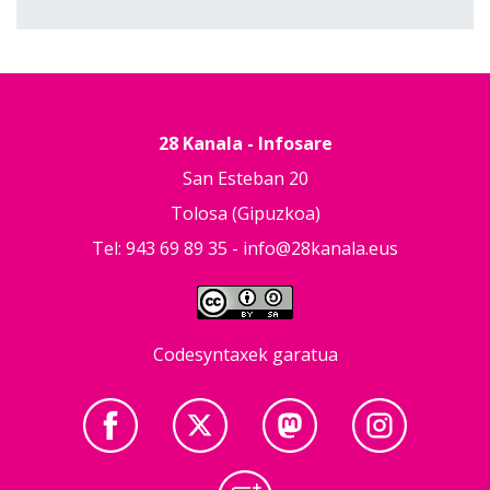
28 Kanala - Infosare
San Esteban 20
Tolosa (Gipuzkoa)
Tel: 943 69 89 35 -
info@28kanala.eus
Codesyntaxek garatua