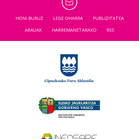
HONI BURUZ
LEGE OHARRA
PUBLIZITATEA
ARAUAK
HARREMANETARAKO
RSS