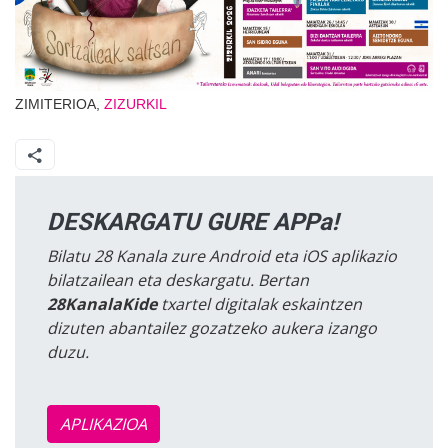
ZIMITERIOA,
ZIZURKIL
DESKARGATU GURE APPa!
Bilatu 28 Kanala zure Android eta iOS aplikazio
bilatzailean eta deskargatu. Bertan
28KanalaKide
txartel digitalak eskaintzen
dizuten abantailez gozatzeko aukera izango
duzu.
APLIKAZIOA