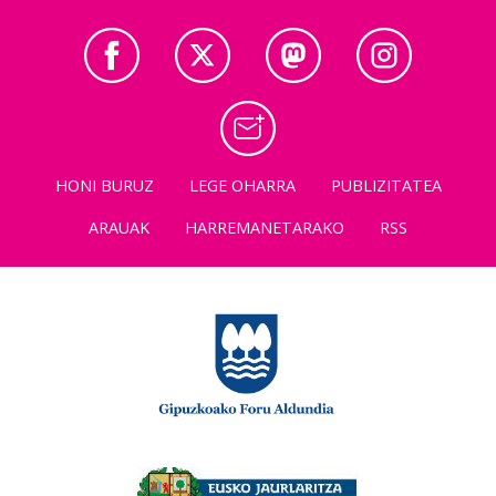
HONI BURUZ
LEGE OHARRA
PUBLIZITATEA
ARAUAK
HARREMANETARAKO
RSS