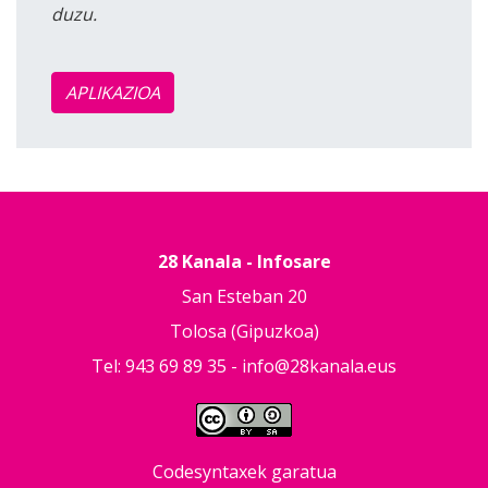
duzu.
APLIKAZIOA
28 Kanala - Infosare
San Esteban 20
Tolosa (Gipuzkoa)
Tel: 943 69 89 35 -
info@28kanala.eus
Codesyntaxek garatua