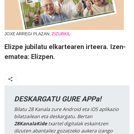
JOXE ARREGI PLAZAN,
ZIZURKIL
Elizpe jubilatu elkartearen irteera. Izen-
ematea: Elizpen.
DESKARGATU GURE APPa!
Bilatu 28 Kanala zure Android eta iOS aplikazio
bilatzailean eta deskargatu. Bertan
28KanalaKide
txartel digitalak eskaintzen
dizuten abantailez gozatzeko aukera izango