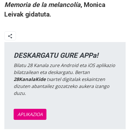
Memoria de la melancolía
, Monica
Leivak gidatuta.
DESKARGATU GURE APPa!
Bilatu 28 Kanala zure Android eta iOS aplikazio
bilatzailean eta deskargatu. Bertan
28KanalaKide
txartel digitalak eskaintzen
dizuten abantailez gozatzeko aukera izango
duzu.
APLIKAZIOA