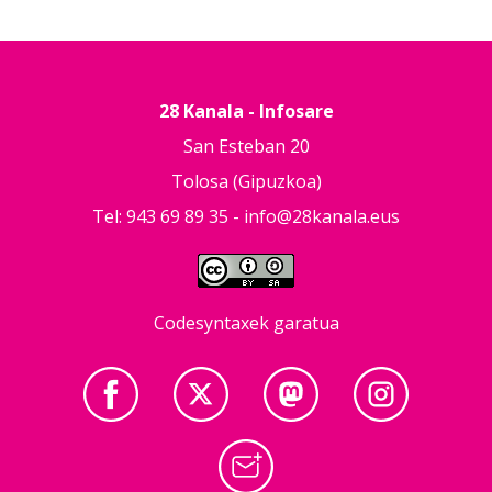
28 Kanala - Infosare
San Esteban 20
Tolosa (Gipuzkoa)
Tel: 943 69 89 35 -
info@28kanala.eus
Codesyntaxek garatua