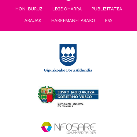
HONI BURUZ
LEGE OHARRA
PUBLIZITATEA
ARAUAK
HARREMANETARAKO
RSS