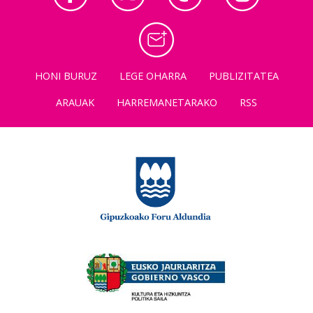
HONI BURUZ
LEGE OHARRA
PUBLIZITATEA
ARAUAK
HARREMANETARAKO
RSS