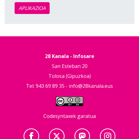
APLIKAZIOA
28 Kanala - Infosare
San Esteban 20
Tolosa (Gipuzkoa)
Tel: 943 69 89 35 -
info@28kanala.eus
Codesyntaxek garatua