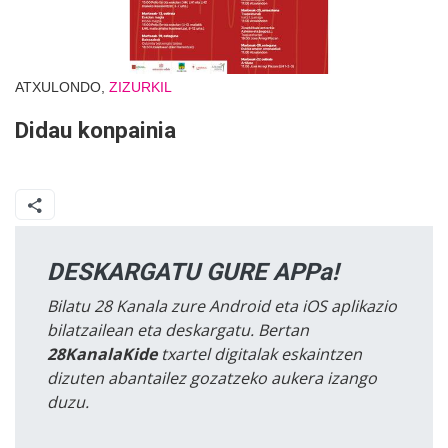
ATXULONDO,
ZIZURKIL
Didau konpainia
DESKARGATU GURE APPa!
Bilatu 28 Kanala zure Android eta iOS aplikazio
bilatzailean eta deskargatu. Bertan
28KanalaKide
txartel digitalak eskaintzen
dizuten abantailez gozatzeko aukera izango
duzu.