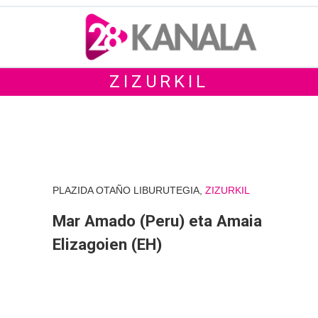
ZIZURKIL
PLAZIDA OTAÑO LIBURUTEGIA,
ZIZURKIL
Mar Amado (Peru) eta Amaia
Elizagoien (EH)