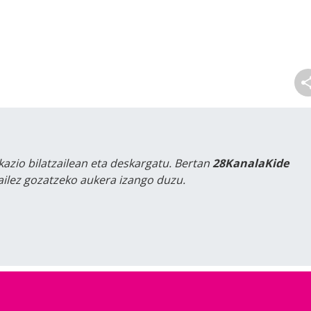
kazio bilatzailean eta deskargatu. Bertan
28KanalaKide
tailez gozatzeko aukera izango duzu.