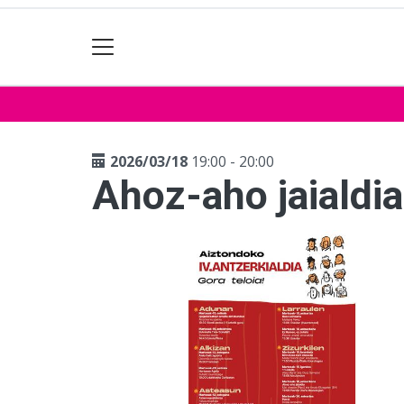
2026/03/18
19:00 - 20:00
Ahoz-aho jaialdia