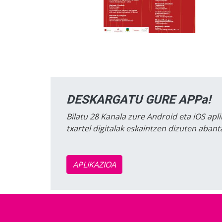
DESKARGATU GURE APPa!
Bilatu 28 Kanala zure Android eta iOS apli
txartel digitalak eskaintzen dizuten aban
APLIKAZIOA