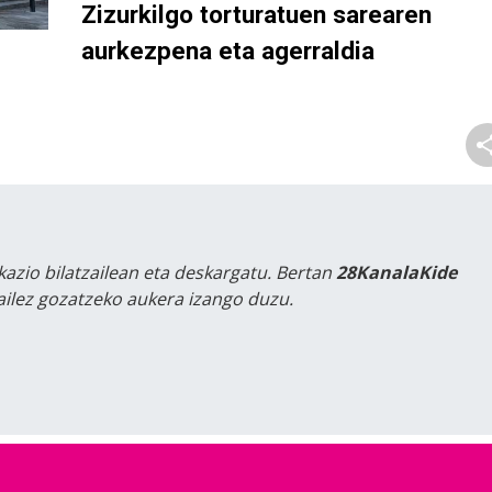
Zizurkilgo torturatuen sarearen
aurkezpena eta agerraldia
kazio bilatzailean eta deskargatu. Bertan
28KanalaKide
tailez gozatzeko aukera izango duzu.