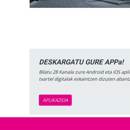
DESKARGATU GURE APPa!
Bilatu 28 Kanala zure Android eta iOS apli
txartel digitalak eskaintzen dizuten aban
APLIKAZIOA