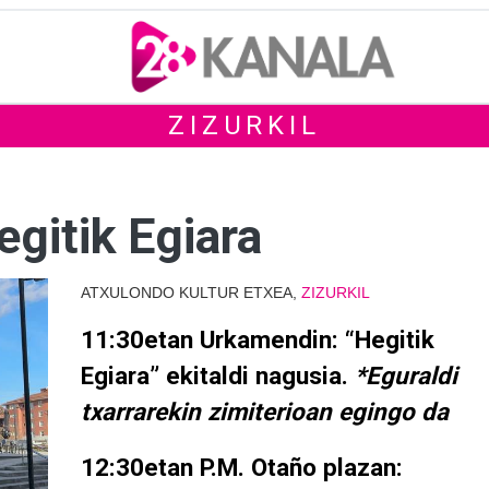
ZIZURKIL
gitik Egiara
ATXULONDO KULTUR ETXEA,
ZIZURKIL
11:30etan Urkamendin: “Hegitik
Egiara” ekitaldi nagusia.
*Eguraldi
txarrarekin zimiterioan egingo da
12:30etan P.M. Otaño plazan: