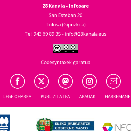
28 Kanala - Infosare
San Esteban 20
Tolosa (Gipuzkoa)
Tel: 943 69 89 35 -
info@28kanala.eus
Codesyntaxek garatua
LEGE OHARRA
PUBLIZITATEA
ARAUAK
HARREMANE