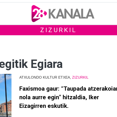
ZIZURKIL
gitik Egiara
ATXULONDO KULTUR ETXEA,
ZIZURKIL
Faxismoa gaur: “Taupada atzerakoiar
nola aurre egin” hitzaldia, Iker
Eizagirren eskutik.