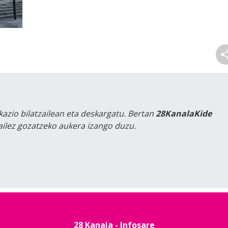
kazio bilatzailean eta deskargatu. Bertan
28KanalaKide
tailez gozatzeko aukera izango duzu.
28 Kanala - Infosare