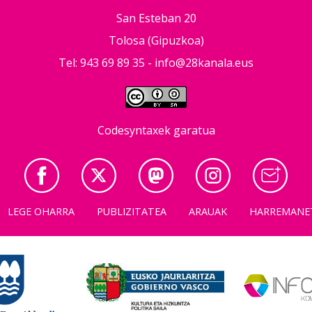
San Esteban 20
Tolosa (Gipuzkoa)
Tel: 943 69 89 35 -
info@28kanala.eus
Codesyntaxek garatua
LEGE OHARRA
PUBLIZITATEA
ARAUAK
HARREMANE