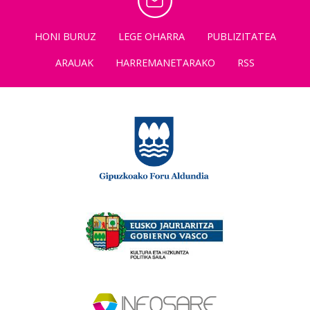
HONI BURUZ
LEGE OHARRA
PUBLIZITATEA
ARAUAK
HARREMANETARAKO
RSS