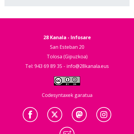
28 Kanala - Infosare
San Esteban 20
Tolosa (Gipuzkoa)
Tel: 943 69 89 35 -
info@28kanala.eus
Codesyntaxek garatua