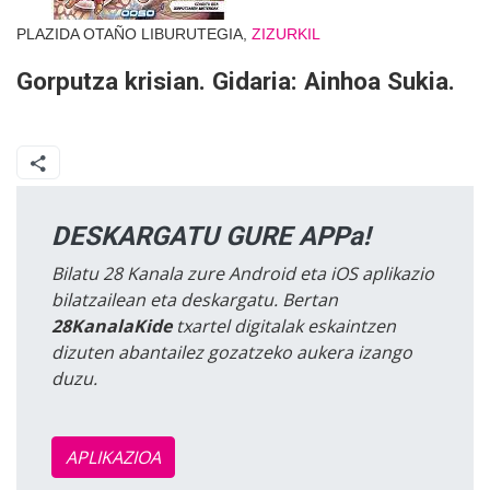
PLAZIDA OTAÑO LIBURUTEGIA,
ZIZURKIL
Gorputza krisian. Gidaria: Ainhoa Sukia.
DESKARGATU GURE APPa!
Bilatu 28 Kanala zure Android eta iOS aplikazio
bilatzailean eta deskargatu. Bertan
28KanalaKide
txartel digitalak eskaintzen
dizuten abantailez gozatzeko aukera izango
duzu.
APLIKAZIOA