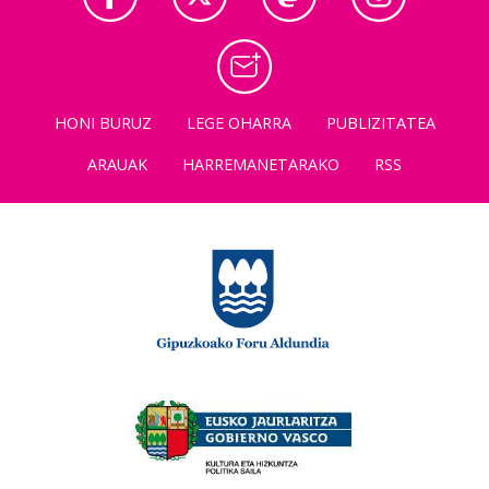
HONI BURUZ
LEGE OHARRA
PUBLIZITATEA
ARAUAK
HARREMANETARAKO
RSS