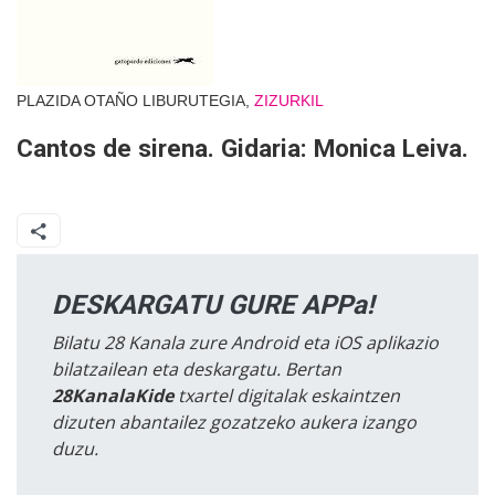
PLAZIDA OTAÑO LIBURUTEGIA,
ZIZURKIL
Cantos de sirena. Gidaria: Monica Leiva.
DESKARGATU GURE APPa!
Bilatu 28 Kanala zure Android eta iOS aplikazio
bilatzailean eta deskargatu. Bertan
28KanalaKide
txartel digitalak eskaintzen
dizuten abantailez gozatzeko aukera izango
duzu.