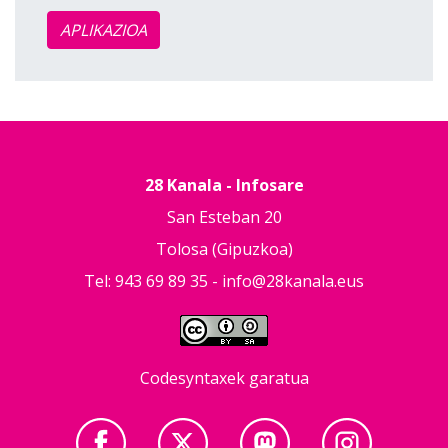
APLIKAZIOA
28 Kanala - Infosare
San Esteban 20
Tolosa (Gipuzkoa)
Tel: 943 69 89 35 -
info@28kanala.eus
Codesyntaxek garatua