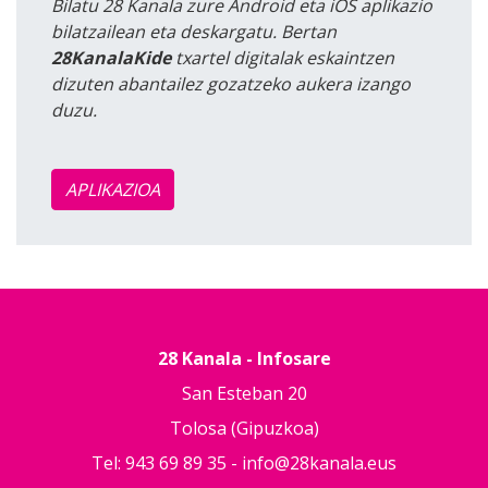
Bilatu 28 Kanala zure Android eta iOS aplikazio
bilatzailean eta deskargatu. Bertan
28KanalaKide
txartel digitalak eskaintzen
dizuten abantailez gozatzeko aukera izango
duzu.
APLIKAZIOA
28 Kanala - Infosare
San Esteban 20
Tolosa (Gipuzkoa)
Tel: 943 69 89 35 -
info@28kanala.eus