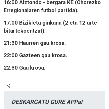
16:00 Aiztondo - bergara KE (Ohorezko
Erregionalaren futbol partida).
17:00 Bizikleta ginkana (2 eta 12 urte
bitartekoentzat).
21:30 Haurren gau krosa.
22:00 Gazteen gau krosa.
22:30 Gau krosa.
DESKARGATU GURE APPa!