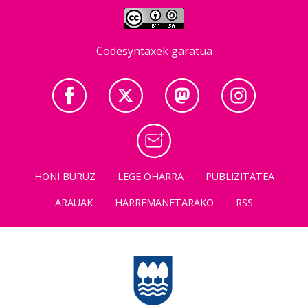
Codesyntaxek garatua
HONI BURUZ
LEGE OHARRA
PUBLIZITATEA
ARAUAK
HARREMANETARAKO
RSS