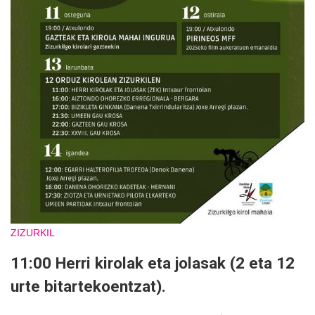
ZIZURKIL
11:00 Herri kirolak eta jolasak (2 eta 12
urte bitartekoentzat).