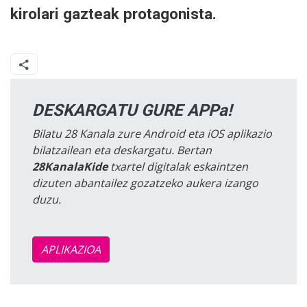
kirolari gazteak protagonista.
DESKARGATU GURE APPa!
Bilatu 28 Kanala zure Android eta iOS aplikazio
bilatzailean eta deskargatu. Bertan
28KanalaKide
txartel digitalak eskaintzen
dizuten abantailez gozatzeko aukera izango
duzu.
APLIKAZIOA