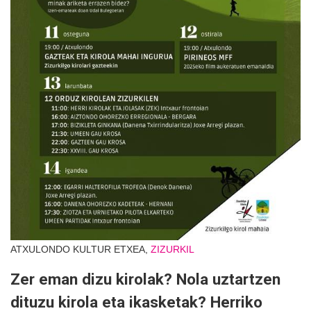
ATXULONDO KULTUR ETXEA,
ZIZURKIL
Zer eman dizu kirolak? Nola uztartzen
dituzu kirola eta ikasketak? Herriko