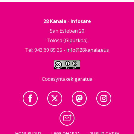
28 Kanala - Infosare
San Esteban 20
Tolosa (Gipuzkoa)
Tel: 943 69 89 35 -
info@28kanala.eus
Codesyntaxek garatua
HONI BURUZ
LEGE OHARRA
PUBLIZITATEA