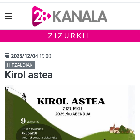
ZIZURKIL
2025/12/04
19:00
HITZALDIAK
Kirol astea