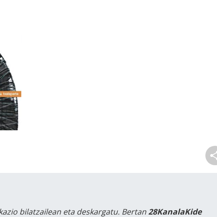
kazio bilatzailean eta deskargatu. Bertan
28KanalaKide