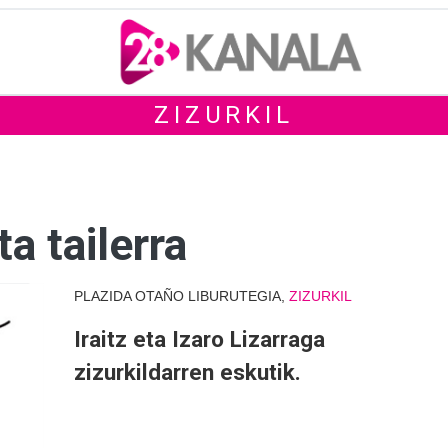
ZIZURKIL
a tailerra
PLAZIDA OTAÑO LIBURUTEGIA,
ZIZURKIL
Iraitz eta Izaro Lizarraga
zizurkildarren eskutik.