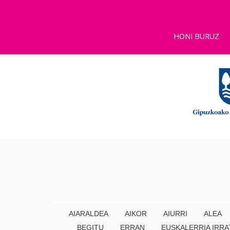
HONI BURUZ
AIARALDEA
AIKOR
AIURRI
ALEA
BEGITU
ERRAN
EUSKALERRIA IRRA