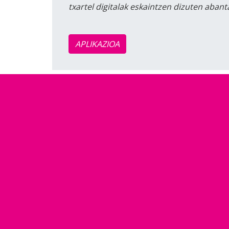
txartel digitalak eskaintzen dizuten aban
APLIKAZIOA