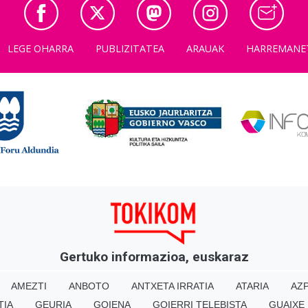
LEGE OHARRA
PUBLIZITATEA
ARAUAK
HARREMANE
Gertuko informazioa, euskaraz
AMEZTI
ANBOTO
ANTXETA IRRATIA
ATARIA
AZP
TIA
GEURIA
GOIENA
GOIERRI TELEBISTA
GUAIXE