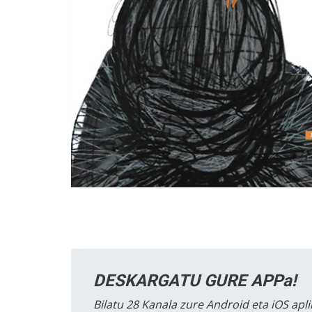
DESKARGATU GURE APPa!
Bilatu 28 Kanala zure Android eta iOS apli