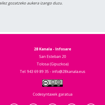
tailez gozatzeko aukera izango duzu.
28 Kanala - Infosare
San Esteban 20
Tolosa (Gipuzkoa)
Tel: 943 69 89 35 -
info@28kanala.eus
Codesyntaxek garatua