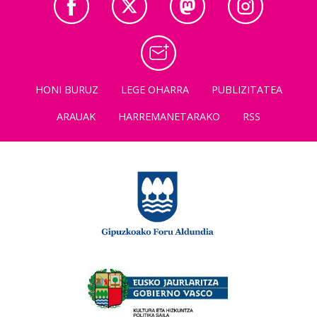
HONI BURUZ
LEGE OHARRA
PUBLIZITATEA
ARAUAK
HARREMANETARAKO
RSS