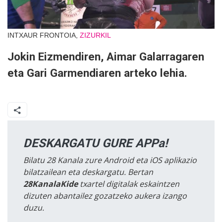
INTXAUR FRONTOIA,
ZIZURKIL
Jokin Eizmendiren, Aimar Galarragaren
eta Gari Garmendiaren arteko lehia.
DESKARGATU GURE APPa!
Bilatu 28 Kanala zure Android eta iOS aplikazio
bilatzailean eta deskargatu. Bertan
28KanalaKide
txartel digitalak eskaintzen
dizuten abantailez gozatzeko aukera izango
duzu.