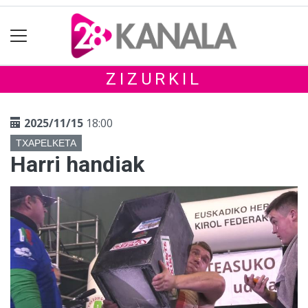
ZIZURKIL
2025/11/15
18:00
TXAPELKETA
Harri handiak