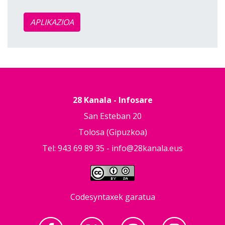
APLIKAZIOA
28 Kanala - Infosare
San Esteban 20
Tolosa (Gipuzkoa)
Tel: 943 69 89 35 -
info@28kanala.eus
Codesyntaxek garatua