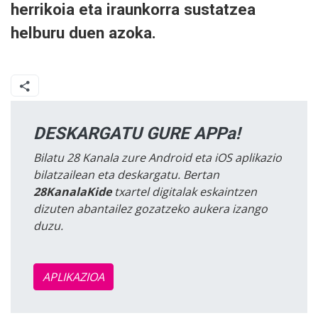
herrikoia eta iraunkorra sustatzea
helburu duen azoka.
DESKARGATU GURE APPa!
Bilatu 28 Kanala zure Android eta iOS aplikazio
bilatzailean eta deskargatu. Bertan
28KanalaKide
txartel digitalak eskaintzen
dizuten abantailez gozatzeko aukera izango
duzu.
APLIKAZIOA