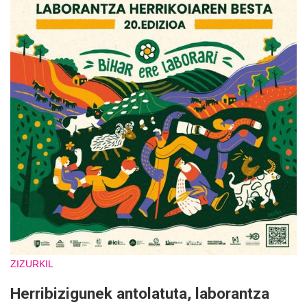
ZIZURKIL
Herribizigunek antolatuta, laborantza