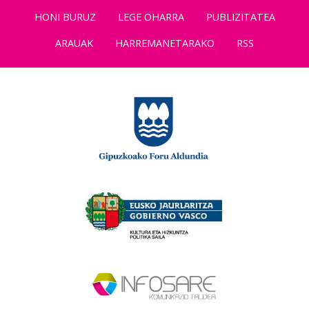
HONI BURUZ
LEGE OHARRA
PUBLIZITATEA
ARAUAK
HARREMANETARAKO
RSS