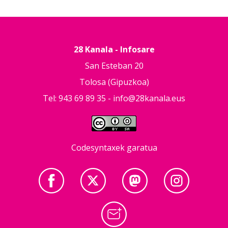
28 Kanala - Infosare
San Esteban 20
Tolosa (Gipuzkoa)
Tel: 943 69 89 35 -
info@28kanala.eus
Codesyntaxek garatua