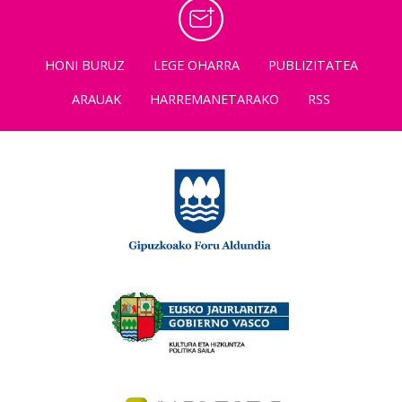
HONI BURUZ
LEGE OHARRA
PUBLIZITATEA
ARAUAK
HARREMANETARAKO
RSS