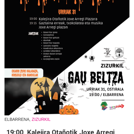
ELBARRENA,
ZIZURKIL
19:00 Kalejira Otañotik Joxe Arregi