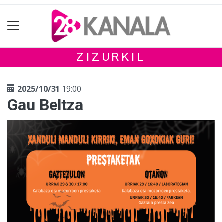
ZIZURKIL
2025/10/31
19:00
Gau Beltza