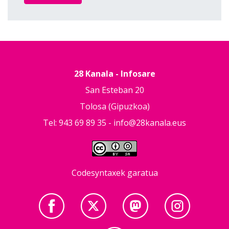
28 Kanala - Infosare
San Esteban 20
Tolosa (Gipuzkoa)
Tel: 943 69 89 35 -
info@28kanala.eus
Codesyntaxek garatua