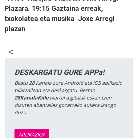
Plazara. 19:15 Gaztaina erreak,
txokolatea eta musika Joxe Arregi
plazan
DESKARGATU GURE APPa!
Bilatu 28 Kanala zure Android eta iOS aplikazio
bilatzailean eta deskargatu. Bertan
28KanalaKide
txartel digitalak eskaintzen
dizuten abantailez gozatzeko aukera izango
duzu.
APLIKAZIOA