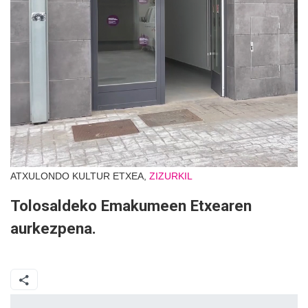
ATXULONDO KULTUR ETXEA,
ZIZURKIL
Tolosaldeko Emakumeen Etxearen
aurkezpena.