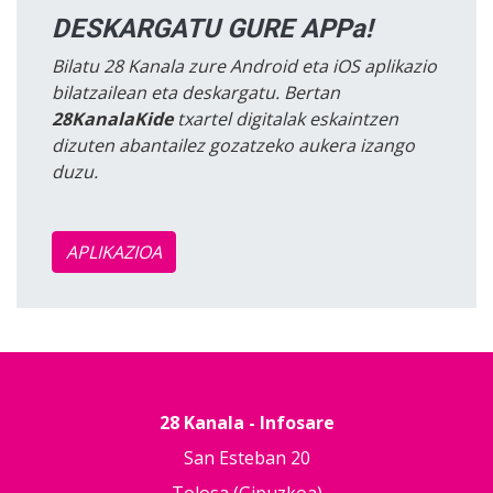
DESKARGATU GURE APPa!
Bilatu 28 Kanala zure Android eta iOS aplikazio
bilatzailean eta deskargatu. Bertan
28KanalaKide
txartel digitalak eskaintzen
dizuten abantailez gozatzeko aukera izango
duzu.
APLIKAZIOA
28 Kanala - Infosare
San Esteban 20
Tolosa (Gipuzkoa)