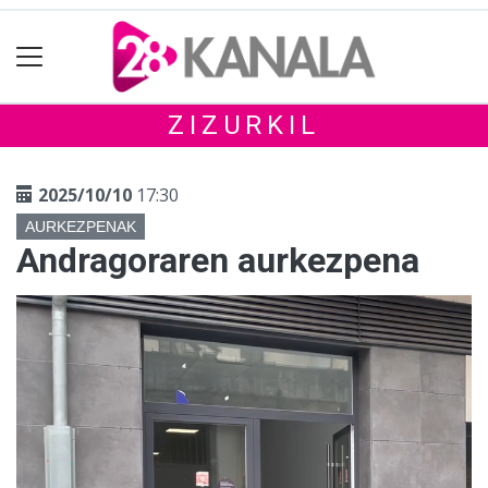
ZIZURKIL
2025/10/10
17:30
AURKEZPENAK
Andragoraren aurkezpena