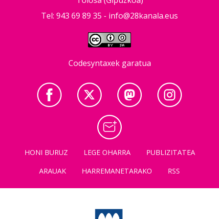
Tel: 943 69 89 35 -
info@28kanala.eus
Codesyntaxek garatua
HONI BURUZ
LEGE OHARRA
PUBLIZITATEA
ARAUAK
HARREMANETARAKO
RSS